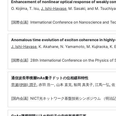
Enhancement of nonlinear optical response of weakly conf
O. Kojima, T. Isu,
J. Ishi-Hayase
, M. Sasaki, and M. Tsuchiya
[国際会議] International Conference on Nanoscience and Tec
Anomalous time evolution of exciton coherence in highl
J. Ishi-Hayase
, K. Akahane, N. Yamamoto, M. Kujiraoka, K. 
[国際会議] 28th International Conference on the Physics of 
通信波長帯積層InAs量子ドットの位相緩和特性
早瀬(伊師) 潤子
, 赤羽 浩一, 山本 直克, 鯨岡 真美子, 江馬一弘, 
[国内会議] NICT光ネットワーク基盤技術シンポジウム （明治記念
GaAs薄膜弱閉じ込め励起子の非線形過渡応答