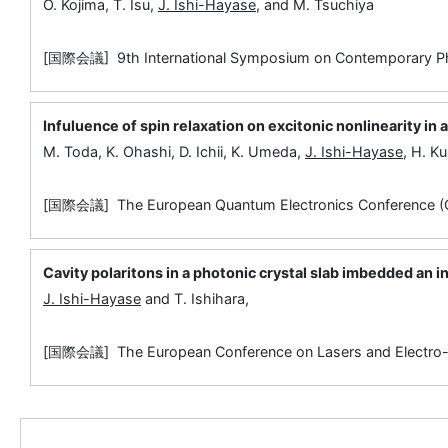
O. Kojima, T. Isu,
J. Ishi-Hayase
, and M. Tsuchiya
[国際会議] 9th International Symposium on Contemporary Ph
Infuluence of spin relaxation on excitonic nonlinearity in
M. Toda, K. Ohashi, D. Ichii, K. Umeda,
J. Ishi-Hayase
, H. K
[国際会議] The European Quantum Electronics Conference (
Cavity polaritons in a photonic crystal slab imbedded an
J. Ishi-Hayase
and T. Ishihara,
[国際会議] The European Conference on Lasers and Electro-