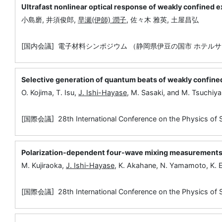
Ultrafast nonlinear optical response of weakly confined e
小島磨, 井須俊郎,
早瀬(伊師) 潤子
, 佐々木 雅英, 土屋昌弘
[国内会議] 電子材料シンポジウム （静岡県伊豆の国市 ホテルサ
Selective generation of quantum beats of weakly confine
O. Kojima, T. Isu,
J. Ishi-Hayase
, M. Sasaki, and M. Tsuchiya
[国際会議] 28th International Conference on the Physics of
Polarization-dependent four-wave mixing measurements 
M. Kujiraoka,
J. Ishi-Hayase
, K. Akahane, N. Yamamoto, K. 
[国際会議] 28th International Conference on the Physics of 