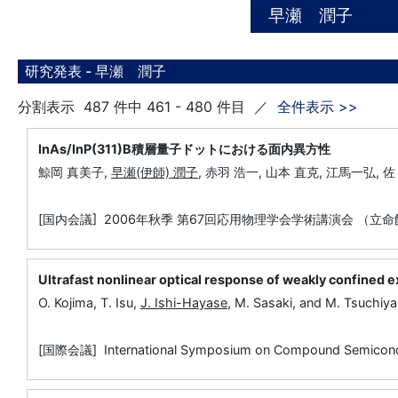
早瀬 潤子
研究発表 -
早瀬 潤子
分割表示 487 件中 461 - 480 件目 ／
全件表示 >>
InAs/InP(311)B積層量子ドットにおける面内異方性
鯨岡 真美子,
早瀬(伊師) 潤子
, 赤羽 浩一, 山本 直克, 江馬一弘, 
[国内会議] 2006年秋季 第67回応用物理学会学術講演会 （立
Ultrafast nonlinear optical response of weakly confined e
O. Kojima, T. Isu,
J. Ishi-Hayase
, M. Sasaki, and M. Tsuchiya
[国際会議] International Symposium on Compound Semiconduc