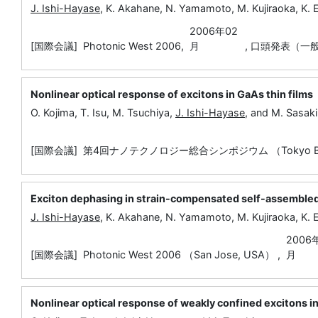
J. Ishi-Hayase
, K. Akahane, N. Yamamoto, M. Kujiraoka, K. 
2006年02
[国際会議] Photonic West 2006,
月
,
口頭発表（一
Nonlinear optical response of excitons in GaAs thin films
O. Kojima, T. Isu, M. Tsuchiya,
J. Ishi-Hayase
, and M. Sasaki
[国際会議] 第4回ナノテクノロジー総合シンポジウム （Tokyo Big Sig
Exciton dephasing in strain-compensated self-assemble
J. Ishi-Hayase
, K. Akahane, N. Yamamoto, M. Kujiraoka, K. 
2006
[国際会議] Photonic West 2006 （San Jose, USA） ,
月
Nonlinear optical response of weakly confined excitons in