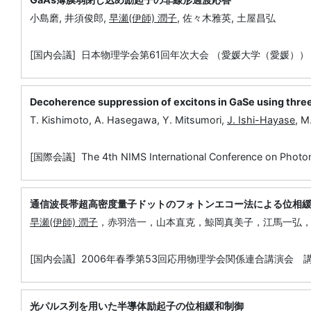
小島磨, 井須俊郎,
早瀬(伊師) 潤子
, 佐々木雅英, 土屋昌弘
[国内会議] 日本物理学会第61回年次大会 （愛媛大学（愛媛）） 
Decoherence suppression of excitons in GaSe using thre
T. Kishimoto, A. Hasegawa, Y. Mitsumori,
J. Ishi-Hayase
, M
[国際会議] The 4th NIMS International Conference on Photon
通信波長帯超高密度量子ドットのフォトンエコー法による位相
早瀬(伊師) 潤子
，赤羽浩一，山本直克，鯨岡真美子，江馬一弘
[国内会議] 2006年春季第53回応用物理学会関係連合講演会 
光パルス列を用いた半導体励起子の位相緩和制御