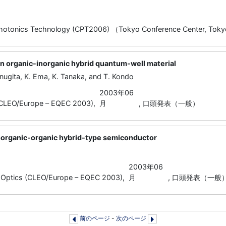
otonics Technology (CPT2006) （Tokyo Conference Center, Toky
 an organic-inorganic hybrid quantum-well material
unugita, K. Ema, K. Tanaka, and T. Kondo
2003年06
CLEO/Europe – EQEC 2003),
月
,
口頭発表（一般）
 inorganic-organic hybrid-type semiconductor
2003年06
Optics (CLEO/Europe – EQEC 2003),
月
,
口頭発表（一般
前のページ
-
次のページ