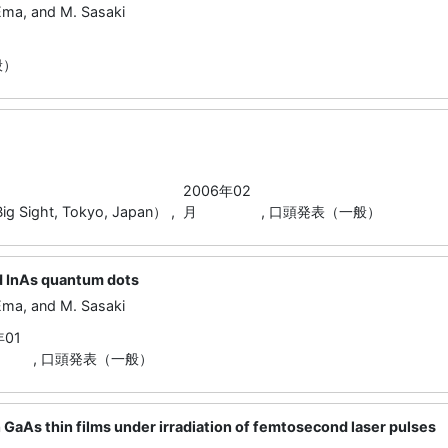
Ema, and M. Sasaki
般）
2006年02
ht, Tokyo, Japan） ,
月
,
口頭発表（一般）
d InAs quantum dots
Ema, and M. Sasaki
年01
,
口頭発表（一般）
 GaAs thin films under irradiation of femtosecond laser pulses