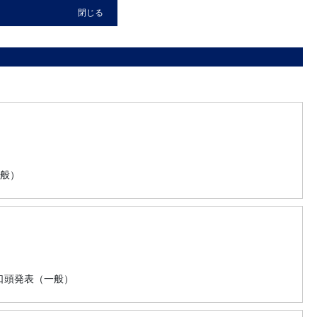
閉じる
般）
口頭発表（一般）