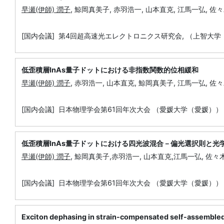
早瀬(伊師) 潤子
, 鯨岡真美子, 赤羽浩一, 山本直克, 江馬一弘, 佐
[国内会議] 第4回超高速光エレクトロニクス研究会, （上智大学
低歪積層InAs量子ドットにおける非指数関数的位相緩和
早瀬(伊師) 潤子
, 赤羽浩一, 山本直克, 鯨岡真美子, 江馬一弘, 佐
[国内会議] 日本物理学会第61回年次大会 （愛媛大学（愛媛）） 
低歪積層InAs量子ドットにおける四光波混合－偏光選択則と光
早瀬(伊師) 潤子
, 鯨岡真美子,赤羽浩一, 山本直克,江馬一弘, 佐々
[国内会議] 日本物理学会第61回年次大会 （愛媛大学（愛媛）） 
Exciton dephasing in strain-compensated self-assemble