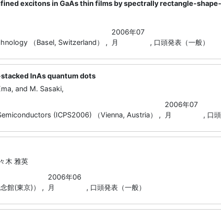
ined excitons in GaAs thin films by spectrally rectangle-shape
2006年07
hnology （Basel, Switzerland） ,
月
,
口頭発表（一般）
y-stacked InAs quantum dots
Ema, and M. Sasaki,
2006年07
Semiconductors (ICPS2006) （Vienna, Austria） ,
月
,
口頭
佐々木 雅英
2006年06
館(東京)） ,
月
,
口頭発表（一般）