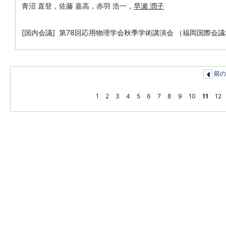
青沼 直登，佐藤 嘉高，赤羽 浩一，
早瀬 潤子
[国内会議] 第78回応用物理学会秋季学術講演会 （福岡国際会議
前の
1
2
3
4
5
6
7
8
9
10
11
12