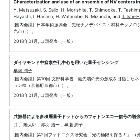
Characterization and use of an ensemble of NV centers i
Y. Matsuzaki, S. Saijo, H. Morishita, T. Shimooka, T. Tashim
Hayashi, I. Hanano, H. Watanabe, N. Mizuochi, and
J. Ishi-
[国内会議] 日本学術振興会「先端ナノデバイス・材料テクノロジ
光市）） ,
2018年01月
,
口頭発表（一般）
ダイヤモンド中窒素空孔中心を用いた量子センシング
早瀬 潤子
[国内会議] 第10回 文部科学省「最先端の光の創成を目指し
ョン棟（京都府京都市）） ,
2018年01月
,
口頭発表（一般）
共振器による多積層量子ドットからのフォトンエコー信号の増
井手 隆太郎，赤羽 浩一，早瀬 潤子
[国内会議] 第2回フォトニクス研究会「光の極限を探る！」 （