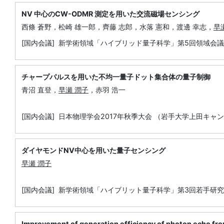
NV 中心のCW-ODMR 測定を用いた交流磁場センシング
西條 蒼野，松崎 雄一郎，齊藤 志郎，水落 憲和，渡邊 幸志，
早
[国内会議] 新学術領域「ハイブリッド量子科学」第5回領域会議
チャープパルスを用いた不均一量子ドット集合体の量子制御
青沼 直登，
早瀬 潤子
，赤羽 浩一
[国内会議] 日本物理学会2017年秋季大会 （岩手大学上田キャ
ダイヤモンドNV中心を用いた量子センシング
早瀬 潤子
[国内会議] 新学術領域「ハイブリット量子科学」第3回若手研究
Improvement of generation efficiency of photon echo f