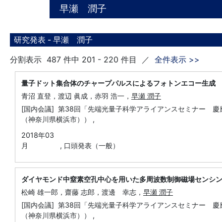
早瀬 潤子
研究発表 -
早瀬 潤子
分割表示 487 件中 201 - 220 件目 ／
全件表示 >>
量子ドット集合体のチャープパルスによるフォトンエコー生成
青沼 直登，渡辺 眞成，赤羽 浩一，
早瀬 潤子
[国内会議] 第38回「先端光量子科学アライアンスセミナー 
（神奈川県横浜市）） ,
2018年03
月
,
口頭発表（一般）
ダイヤモンド中窒素空孔中心を用いた多周波数制御磁場センシ
松崎 雄一郎，齋藤 志郎，渡邊 幸志，
早瀬 潤子
[国内会議] 第38回「先端光量子科学アライアンスセミナー 
（神奈川県横浜市）） ,