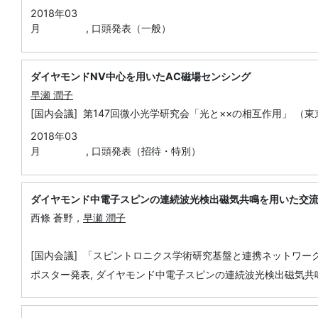
2018年03
月
,
口頭発表（一般）
ダイヤモンドNV中心を用いたAC磁場センシング
早瀬 潤子
[国内会議] 第147回微小光学研究会「光と××の相互作用」 （
2018年03
月
,
口頭発表（招待・特別）
ダイヤモンド中電子スピンの連続波光検出磁気共鳴を用いた交
西條 蒼野，
早瀬 潤子
[国内会議] 「スピントロニクス学術研究基盤と連携ネットワー
ポスター発表, ダイヤモンド中電子スピンの連続波光検出磁気