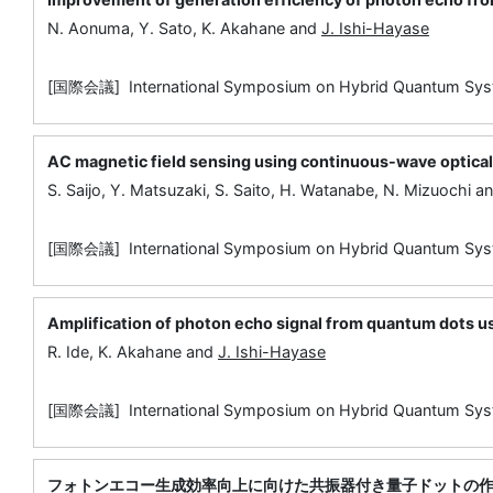
N. Aonuma, Y. Sato, K. Akahane and
J. Ishi-Hayase
[国際会議] International Symposium on Hybrid Quantum Sys
AC magnetic field sensing using continuous-wave optica
S. Saijo, Y. Matsuzaki, S. Saito, H. Watanabe, N. Mizuochi a
[国際会議] International Symposium on Hybrid Quantum Sys
Amplification of photon echo signal from quantum dots us
R. Ide, K. Akahane and
J. Ishi-Hayase
[国際会議] International Symposium on Hybrid Quantum Sys
フォトンエコー生成効率向上に向けた共振器付き量子ドットの