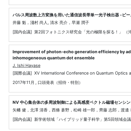
パルス周波数上方変換を用いた通信波長帯単一光子検出器 -ビー
井藤 魁，淺村 尚人, 清水 亮介，早瀬 潤子
[国内会議] 第2回フォトニクス研究会「光の極限を探る！」 （
Improvement of photon-echo generation efficiency by adia
inhomogeneous quantum dot ensemble
J. Ishi Hayase
[国際会議] XV International Conference on Quantum Optics 
2017年11月
,
口頭発表（招待・特別）
NV 中心集合体の多周波制御による高感度ベクトル磁場センシン
矢幡 健，北澤 清香，西條 蒼野，松崎 雄一郎，齊藤 志郎，渡邊
[国内会議] 新学術領域「ハイブリッド量子科学」第5回領域会議