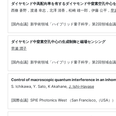
ダイヤモンド中高配向率を有するダイヤモンド中窒素空孔中心
西條 蒼野，渡邊 幸志，北澤 清香，松崎 雄一郎，伊藤 公平，
早
[国内会議] 新学術領域「ハイブリッド量子科学」第2回領域会議
ダイヤモンド中窒素空孔中心の生成制御と磁場センシング
早瀬 潤子
[国内会議] 新学術領域「ハイブリッド量子科学」第2回領域会議
Control of macroscopic quantum interference in an in
S. Ichikawa, Y. Sato, K Akahane,
J. Ishi-Hayase
[国際会議] SPIE Photonics West （San Francisco,（USA））