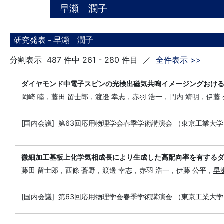
早瀬 潤子
研究発表 -
早瀬 潤子
分割表示 487 件中 261 - 280 件目 ／
全件表示 >>
ダイヤモンド中電子スピンの光検出磁気共鳴イメージングおけ
岡崎 睦，藤田 留士郎，渡邊 幸志，赤羽 浩一，門内 靖明，伊藤
[国内会議] 第63回応用物理学会春季学術講演会 （東京工業大学
微細加工基板上化学気相成長により生成した高配向率を有する
藤田 留士郎，西條 蒼野，渡邊 幸志，赤羽 浩一，伊藤 公平，
早
[国内会議] 第63回応用物理学会春季学術講演会 （東京工業大学