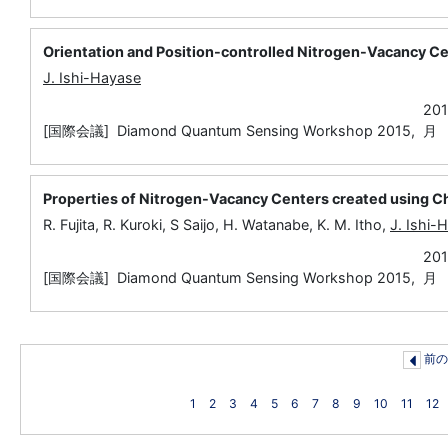
Orientation and Position-controlled Nitrogen-Vacancy C
J. Ishi-Hayase
20
[国際会議] Diamond Quantum Sensing Workshop 2015,
月
Properties of Nitrogen-Vacancy Centers created using C
R. Fujita, R. Kuroki, S Saijo, H. Watanabe, K. M. Itho,
J. Ishi-
20
[国際会議] Diamond Quantum Sensing Workshop 2015,
月
前の
1
2
3
4
5
6
7
8
9
10
11
12