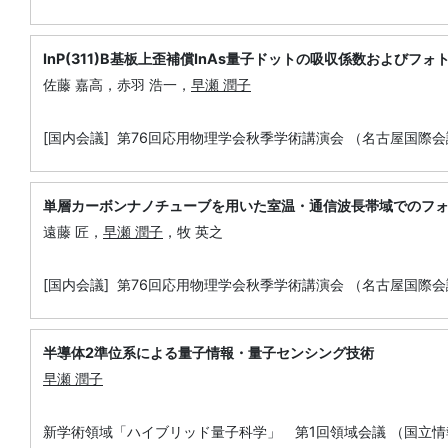
InP(311)B基板上歪補償InAs量子ドットの吸収係数およびフ
佐藤 嘉高，赤羽 浩一，
早瀬 潤子
[国内会議] 第76回応用物理学会秋季学術講演会 （名古屋国際会
単層カーボンナノチューブを用いた室温・通信波長帯域でのフ
遠藤 匠，
早瀬 潤子
，牧 英之
[国内会議] 第76回応用物理学会秋季学術講演会 （名古屋国際会
半導体2準位系による量子情報・量子センシング技術
早瀬 潤子
新学術領域「ハイブリッド量子科学」 第1回領域会議 （国立情