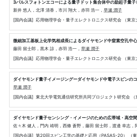
3パルスフォトンエコーによる量子ドット集合体中の励起子量子
新井 悠人，北澤 清香，市川 翔大，赤羽 浩一，
早瀬 潤子
[国内会議] 応用物理学会・量子エレクトロニクス研究会 （東京
微細加工基板上化学気相成長によるダイヤモンド中窒素空孔中
藤田 留士郎，黒木 諒，赤羽 浩一，
早瀬 潤子
[国内会議] 応用物理学会・量子エレクトロニクス研究会 （東京
ダイヤモンド量子イメージングーダイヤモンド中電子スピンの
早瀬 潤子
[国内会議] 東北大学電気通信研究所共同プロジェクト研究会 （
ダイヤモンド量子センシング・イメージのための広帯域・高空
佐々木 健人，門内 靖明，西條 蒼野，藤田 留士郎，渡邊 幸志，
[国内会議] 第20回スピン工学の基礎と応用（PASAS-20） 