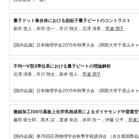
量子ドット集合体における励起子量子ビートのコントラスト
新井 悠人，赤羽 浩一，市川 翔太，北澤 清香，
早瀬 潤子
[国内会議] 日本物理学会2015年秋季大会 （関西大学千里山キ
不均一V型3準位系における量子ビートの理論解析
北澤 清香，市川 翔太，新井 悠人，
早瀬 潤子
[国内会議] 日本物理学会2015年秋季大会 （関西大学千里山キ
微細加工(001)基板上化学気相成長によるダイヤモンド中窒素
藤田 留士郎，黒木 諒，渡邊 幸志，赤羽 浩一，伊藤 公平，
早瀬
[国内会議] 第76回応用物理学会秋季学術講演会 （名古屋国際会