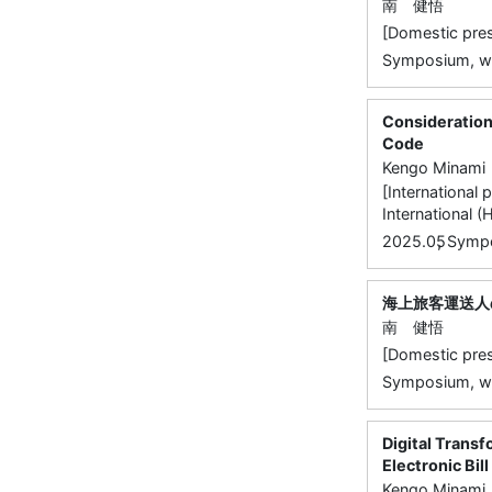
南 健悟
[Domestic p
Symposium, w
Consideration
Code
Kengo Minami
[International
International 
,
2025.05
Sympo
海上旅客運送人
南 健悟
[Domestic p
Symposium, w
Digital Trans
Electronic Bi
Kengo Minami