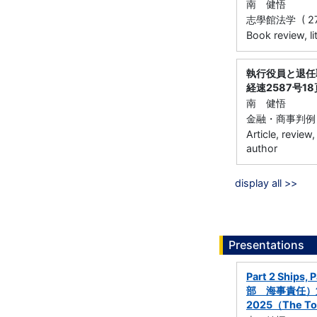
南 健悟
志學館法学 ( 27 )
Book review, li
執行役員と退任
経速2587号18
南 健悟
金融・商事判例 (経
Article, review
author
display all >>
Presentations
Part 2 Ships,
部 海事責任）第7
2025（The Tok