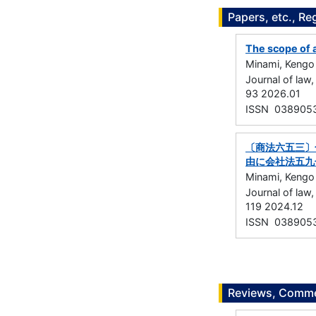
Papers, etc., Re
The scope of a
Minami, Kengo
Journal of la
93 2026.01
ISSN 038905
〔商法六五三〕
由に会社法五九
Minami, Kengo
Journal of la
119 2024.12
ISSN 038905
Reviews, Commen