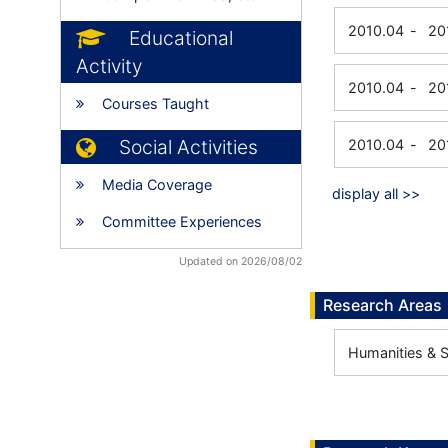
2010.04
-
20
Educational
Activity
2010.04
-
20
Courses Taught
Social Activities
2010.04
-
20
Media Coverage
display all >>
Committee Experiences
Updated on 2026/08/02
Research Areas
Humanities & So