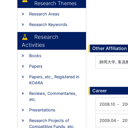
Research Themes
Research Areas
Research Keywords
Research
Activities
Other Affiliation
Books
静岡大学, 客員
Papers
Papers, etc., Registered in
KOARA
Career
Reviews, Commentaries,
etc.
2008.10
-
20
Presentations
Research Projects of
2009.04
-
20
Competitive Funds, etc.