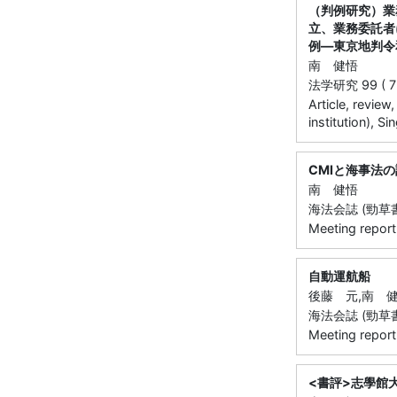
（判例研究）業
立、業務委託者
例―東京地判令
南 健悟
法学研究 99 ( 7 )
Article, review
institution), S
CMIと海事法
南 健悟
海法会誌 (勁草書房)
Meeting report
自動運航船
後藤 元,南 
海法会誌 (勁草書房)
Meeting report
<書評>志學館