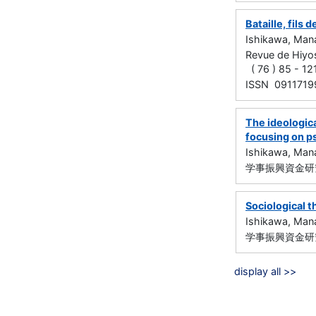
Bataille, fils 
Ishikawa, Man
Revue de Hiy
( 76 ) 85 - 1
ISSN 0911719
The ideologica
focusing on p
Ishikawa, Man
学事振興資金研究
Sociological t
Ishikawa, Man
学事振興資金研究
display all >>