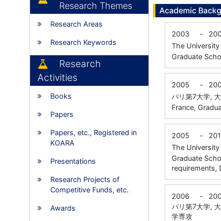
Research Themes
Academic Back
Research Areas
2003
-
20
Research Keywords
The Univer
Graduate Scho
Research
Activities
2005
-
20
Books
パリ第7大学,
France, Gradua
Papers
Papers, etc., Registered in
2005
-
201
KOARA
The Univer
Graduate Schoo
Presentations
requirements, 
Research Projects of
Competitive Funds, etc.
2006
-
20
パリ第7大学,
Awards
学専攻