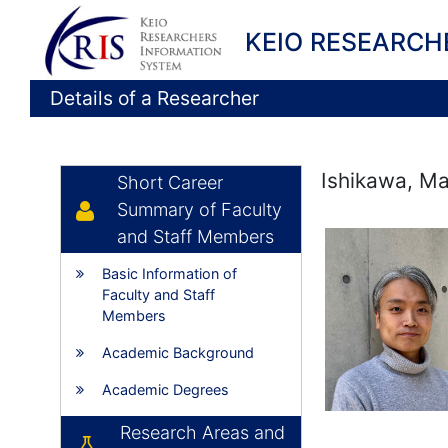
KEIO RESEARCH
Details of a Researcher
Ishikawa, M
Short Career
Summary of Faculty
and Staff Members
Basic Information of
Faculty and Staff
Members
Academic Background
Academic Degrees
Research Areas and