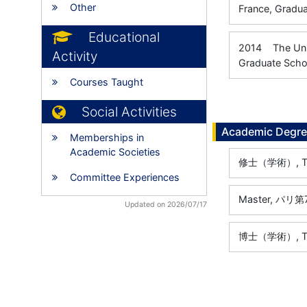
Other
France, Gradua
Educational
2014
The U
Activity
Graduate Scho
Courses Taught
Social Activities
Academic Degr
Memberships in
Academic Societies
修士（学術）, The 
Committee Experiences
Master, パリ第7
Updated on 2026/07/17
博士（学術）, The 