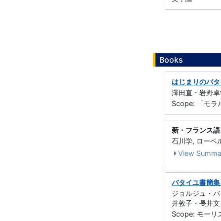
Books
はじまりのバタ
澤田直・岩野卓司
Scope: 「モラ
新・フランス語
石川学, ローベル
View Summa
バタイユ書簡集
ジョルジュ・バ
井敦子・長井文・
Scope: モー