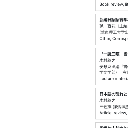
Book review, li
新編日語語言学
孫 聯花［主編
(華東理工大学出版
Other, Corres
『一読三嘆 当
木村義之
安形麻里編『書
学文学部) 右1 -
Lecture materia
日本語の乱れと
木村義之
三色旗 (慶應義塾大
Article, review