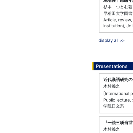
馬場佐十郎略年
杉本 つとむ著
早稲田大学図書館紀要
Article, review
institution), Jo
display all >>
Presentations
近代漢語研究の
木村義之
[Internatio
Public lectur
学院日文系
『一読三嘆当世
木村義之