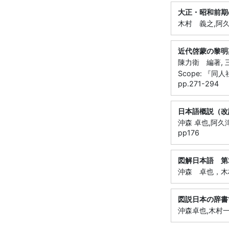
大正・昭和前期
木村 義之,阿久津智
近代啓蒙の黎明
陳力衛 編著, 三省
Scope: 『同
pp.271-294
日本語概説（改
沖森 卓也,阿久津 
pp176
図解日本語 第
沖森 卓也，木村 
図説日本の辞書
沖森卓也,木村一,