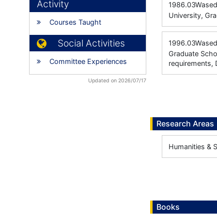
Activity
1986.03
Wased
University, Gr
Courses Taught
Social Activities
1996.03
Waseda
Graduate Schoo
Committee Experiences
requirements, 
Updated on 2026/07/17
Research Areas
Humanities & S
Books