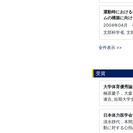
運動時における
ムの構築に向け
2004年04月
文部科学省, 文
全件表示 >>
受賞
大学体育優秀論
楠原慶子，大森芙
連合, 短期大
日本体力医学会
清水靜代，本間幸
動に対する心拍