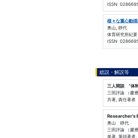
ISSN 028669
様々な重心動揺
奥山, 靜代
体育研究所紀要 （
ISSN 028669
総説・解説等
三人閑談 ”体
三田評論 （慶應出
共著, 責任著者
Researcher
奥山 靜代
三田評論 （慶應出
単著, 筆頭著者