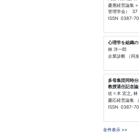
慶應経営論集 = K
管理学会） 37 （
ISSN 0387-7
心理学を組織の
林 洋一郎
企業診断 （同友館）
多母集団同時分
教授退任記念論
佐々木 宏之, 林
慶応経営論集 （慶
ISSN 0387-7
全件表示 >>