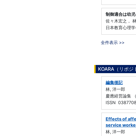
制御適合は幼児
佐々木宏之， 
日本教育心理学会
全件表示 >>
KOARA（リポ
編集後記
林, 洋一郎
慶應経営論集 （
ISSN 038770
Effects of aff
service worke
林, 洋一郎