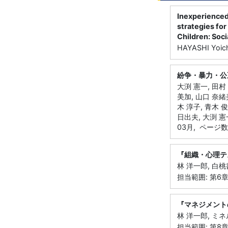
Inexperienced
strategies fo
Children: Soci
HAYASHI Yoich
紛争・暴力・公
大渕 憲一, 田村 
美加, 山口 奈緒美
木 淳子, 青木 俊
日出夫, 大渕 憲一
03月, ページ数
『組織・心理テ
林 洋一郎, 白桃書
担当範囲: 第
『マネジメント
林 洋一郎, ミネ
担当範囲: 第