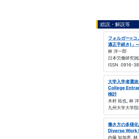
総説・解説等
フォルガー=コ
適正手続き)」
林 洋一郎
日本労働研究雑誌 
ISSN 0916-3
大学入学者選抜におけ
College En
検討
木村 拓也, 林 
九州大学大学院教育
働き方の多様化が個
Diverse Work S
内藤 知加恵, 林