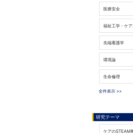
医療安全
福祉工学・ケア
先端看護学
環境論
生命倫理
全件表示 >>
研究テーマ
ケアのSTEAM教