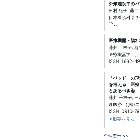
外来通院中のパ
田村 紀子, 藤井
日本看護科学学会
12月
医療機器・福祉
藤井 千枝子, 橋
医療機器学 （(一
ISSN 1882-4
「ベッド」の現
を考える 医療
とあるべき姿
藤井 千枝子, 三
新医療 （(株)エム
ISSN 0910-79
概要を見る
全件表示 >>