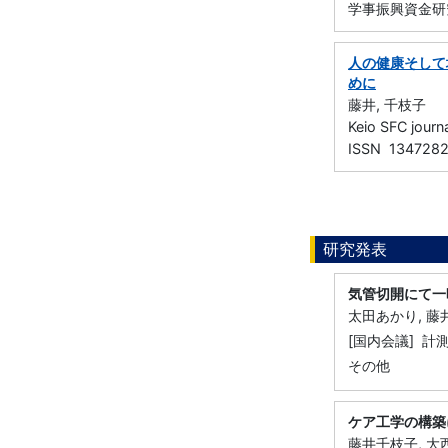
学事振興資金研
人の健康そして
めに
藤井, 千枝子
Keio SFC jo
ISSN 134728
研究発表
気管切開にて一
太田あかり, 藤
[国内会議] 
その他
ケア工学の構築
藤井千枝子, 大