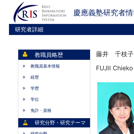
慶應義塾研究者情
研究者詳細
藤井 千枝子
教職員略歴
教職員基本情報
FUJII Chieko
経歴
学歴
学位
免許・資格
研究分野・研究テーマ
研究分野