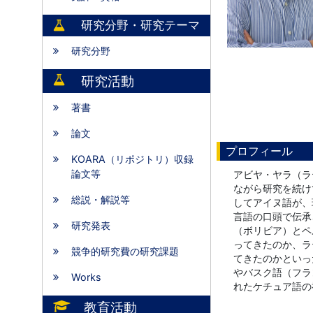
研究分野・研究テーマ
研究分野
研究活動
著書
論文
プロフィール
KOARA（リポジトリ）収録
論文等
アビヤ・ヤラ（ラ
ながら研究を続け
総説・解説等
してアイヌ語が、
言語の口頭で伝承
研究発表
（ボリビア）とペ
ってきたのか、ラ
競争的研究費の研究課題
てきたのかといっ
やバスク語（フラ
Works
れたケチュア語の
教育活動