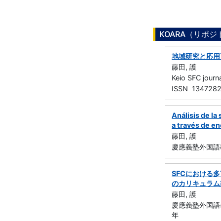
KOARA（リポ
地域研究と応用
藤田, 護
Keio SFC jou
ISSN 134728
Análisis de la
a través de e
藤田, 護
慶應義塾外国語教
SFCにおける
のカリキュラム
藤田, 護
慶應義塾外国語教
年