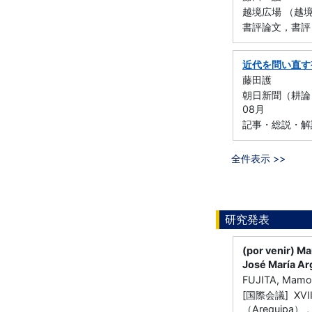
越境広場 （越境広
書評論文，書評
近代を問い直す
藤田護
朝日新聞（耕論「
08月
記事・総説・解
全件表示 >>
研究発表
(por venir) Ma
José María A
FUJITA, Mamo
[国際会議] XVII J
（Arequipa） ,