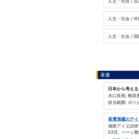
人文・社会 /
人文・社会 / 
人文・社会 /
著書
日本から考える
水口良樹, 柳原恵
担当範囲: ボリ
長濱清蔵のアイ
湘南アイヌ語研
03月, ページ数