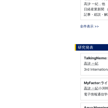
高汐 一紀，他
日経産業新聞 （
記事・総説・解
全件表示 >>
研究発表
TalkingNemo: 
高汐 一紀
3rd Internatio
MyFactor
高汐 一紀
小渕幹
電子情報通信学
Aqua Map