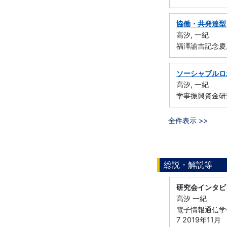
協働・共発達型
高汐, 一紀
福澤諭吉記念慶
ソーシャブルロ
高汐, 一紀
学事振興資金研
全件表示 >>
総説・解説等
研究会インタビュ
高汐 一紀
電子情報通信学会
7 2019年11月