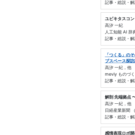
記事・総説・解
ユビキタスコン
高汐 一紀
人工知能 AI 辞
記事・総説・解
「つくる」のそ
ブスペース探訪
高汐 一紀，他
meviy ものづ
記事・総説・解
解剖 先端拠点
高汐 一紀，他
日経産業新聞 （
記事・総説・解
感情表現ロボ開