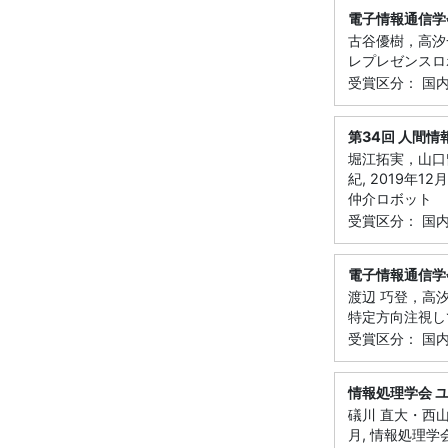
電子情報通信学
古谷優樹，高汐一
レプレゼンスロ
受賞区分： 国
第34回 人間情
堀江拓実，山口
紀, 2019年
仲介ロボット
受賞区分： 国
電子情報通信学
渡辺 巧登，高汐
特定方向注視し
受賞区分： 国
情報処理学会 
礒川 直大・西山
月, 情報処理学