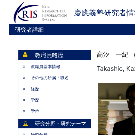
慶應義塾研究者情
研究者詳細
高汐 一紀 
教職員略歴
教職員基本情報
Takashio, Ka
その他の所属・職名
経歴
学歴
学位
研究分野・研究テーマ
研究分野