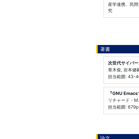
産学連携、民間
究
著書
次世代サイバー
青木俊, 岩本健嗣
担当範囲: 43-4
『GNU Emac
リチャード・M.
担当範囲: 679p
論文