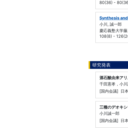
80(36) - 80(3
Synthesis and
小川, 誠一郎
慶応義塾大学藤原
108(8) - 126(
研究発表
酒石酸由来アリ
千田憲孝，小川
[国内会議] 日
三種のデオキシ
小川誠一郎
[国内会議] 日