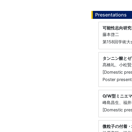
Presentations
可能性志向研究
藤本啓二
第158回学術大
タンニン酸とゼ
髙橋礼、小松賢
[Domestic 
Poster present
O/W型ミニエ
峰島昌生、福井
[Domestic pre
微粒子の付着・