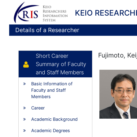
KEIO RESEARCH
Details of a Researcher
Fujimoto, Keij
Short Career
Summary of Faculty
and Staff Members
Basic Information of
Faculty and Staff
Members
Career
Academic Background
Academic Degrees