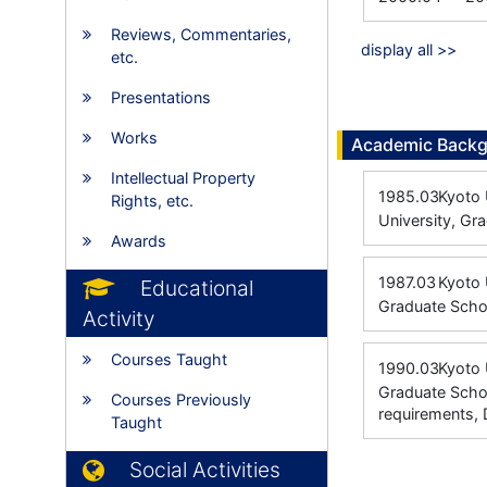
Reviews, Commentaries,
display all >>
etc.
Presentations
Works
Academic Back
Intellectual Property
1985.03
Kyoto 
Rights, etc.
University, Gr
Awards
1987.03
Kyot
Educational
Graduate Scho
Activity
Courses Taught
1990.03
Kyot
Graduate Schoo
Courses Previously
requirements, 
Taught
Social Activities