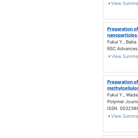
View Summa
Preparation of
nanoparticles
Fukui Y., Baba 
RSC Advances 1
View Summa
Preparation o
methylcellulo
Fukui Y., Wada 
Polymer Journ
ISSN 003238
View Summa