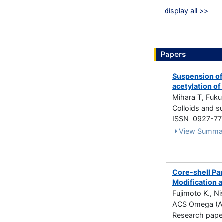
display all >>
Papers
Suspension of
acetylation o
Mihara T, Fuku
Colloids and s
ISSN 0927-7
View Summa
Core-shell Pa
Modification 
Fujimoto K., Ni
ACS Omega (AC
Research paper