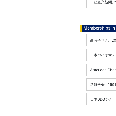
日経産業新聞, 20
Memberships in 
高分子学会,
20
日本バイオマテ
American Chem
繊維学会,
199
日本DDS学会