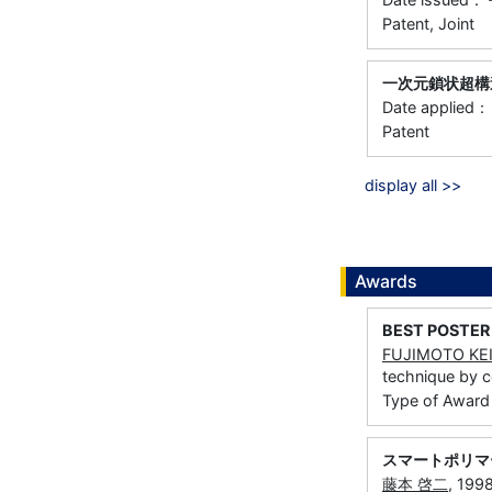
Patent, Joint
一次元鎖状超構
Date applie
Patent
display all >>
Awards
BEST POSTER P
FUJIMOTO KEI
technique by co
Type of Award
スマートポリマ
藤本 啓二
, 1