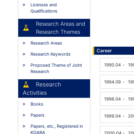
Licenses and
Qualifications
Research Areas and
Research Themes
Research Areas
Career
Research Keywords
1990.04
-
19
Proposed Theme of Joint
Research
1994.09
-
19
Research
Activities
1996.04
-
19
Books
Papers
1999.04
-
20
Papers, etc., Registered in
KOARA
2000.04
-
20