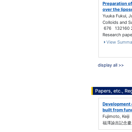
Preparation o
over the lipos
Yuuka Fukui, Ju
Colloids and S
676 132160 2
Research paper
View Summa
display all >>
Papers, etc., Re
Development o
built from fun
Fujimoto, Keiji
福澤諭吉記念慶