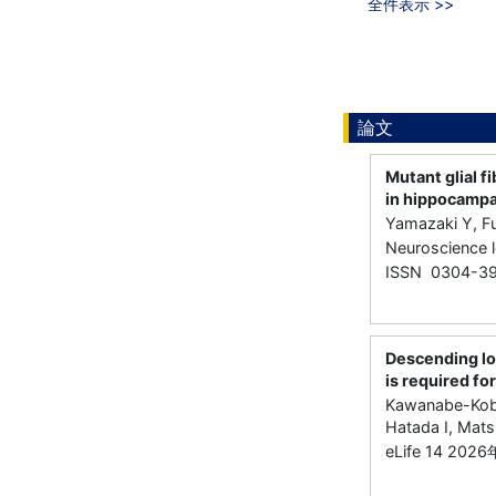
全件表示 >>
論文
Mutant glial f
in hippocampa
Yamazaki Y, Fu
Neuroscience
ISSN 0304-3
Descending lo
is required fo
Kawanabe-Koba
Hatada I, Mats
eLife 14 202