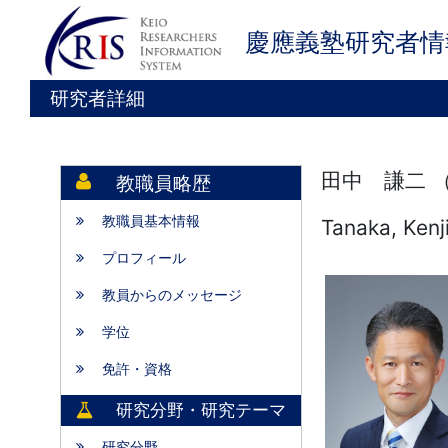
慶應義塾研究者情
研究者詳細
田中 謙二 
教職員略歴
教職員基本情報
Tanaka, Kenj
プロフィール
教員からのメッセージ
学位
免許・資格
研究分野・研究テーマ
研究分野