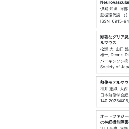
Neurovascu
伊庭 知里, 阿部
脳循環代謝 （(一
ISSN 0915-94
顕著なグリア炎
ルマウス
松瀬 大, 山口 浩
雄一, Dennis
パーキンソン病・
Society of J
熱傷モデルマウ
福井 志織, 大西
日本熱傷学会総会
140 2025年0
オートファジー
の神経機能障害
江口 智也, 阿部 