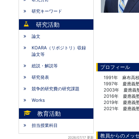
研究キーワード
研究活動
論文
KOARA（リポジトリ）収録
論文等
総説・解説等
プロフィール
研究発表
1991年 麻布高
1997年 慶應義
競争的研究費の研究課題
2003年 慶應
2016年 慶應
Works
2019年 慶應
2021年 慶應
教育活動
担当授業科目
教員からのメッ
2026/07/17 更新