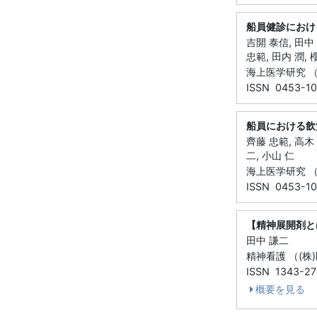
船員健診におけ
吉開 泰信, 田中 
忠範, 田内 潤, 
海上医学研究 （(
ISSN 0453-1
船員における飲
齊藤 忠範, 高木 
二, 小山 仁
海上医学研究 （(
ISSN 0453-1
【精神展開剤と
田中 謙二
精神看護 （(株)医
ISSN 1343-27
概要を見る