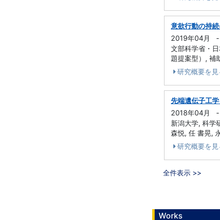
意欲行動の持続
2019年04月
-
文部科学省・日
題提案型）, 補
研究概要を見
先端遺伝子工学
2018年04月
-
新潟大学, 科学研
森悦, 任 書晃, 
研究概要を見
全件表示 >>
Works