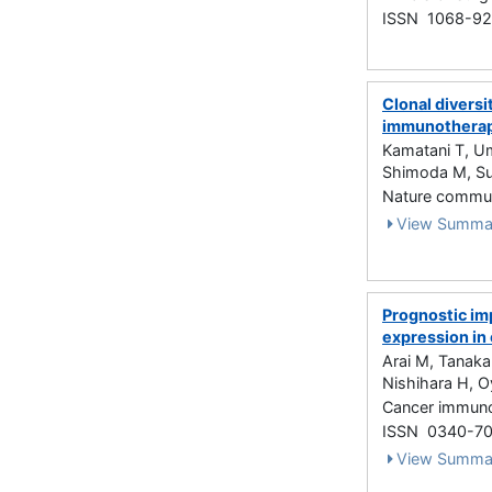
ISSN 1068-9
Clonal divers
immunotherapy
Kamatani T, U
Shimoda M, Suz
Nature commun
View Summa
Prognostic im
expression in 
Arai M, Tanak
Nishihara H, 
Cancer immunol
ISSN 0340-7
View Summa