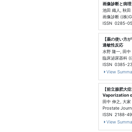
画像診断と病理
池田 織人, 秋田 
画像診断 ((株)Gak
ISSN 0285-0
【薬の使い方が
過敏性反応
水野 隆一, 田中
臨床泌尿器科 ((株)
ISSN 0385-2
View Summa
【前立腺肥大症:
Vaporization
田中 伸之, 大家
Prostate Jour
ISSN 2188-4
View Summa