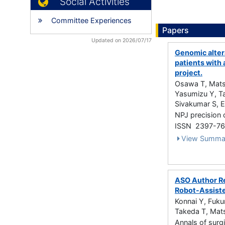
Social Activities
Committee Experiences
Papers
Updated on 2026/07/17
Genomic altera
patients with
project.
Osawa T, Matsu
Yasumizu Y, Ta
Sivakumar S, 
NPJ precision 
ISSN 2397-7
View Summa
ASO Author Re
Robot-Assiste
Konnai Y, Fuku
Takeda T, Mat
Annals of surg