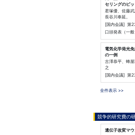
セリングのピッ
君塚優、佐藤武
長谷川奉延。
[国内会議] 
口頭発表（一般
電気化学発光免疫
の一例
古澤恭平、蜂屋
之
[国内会議] 第
全件表示 >>
競争的研究費の
遺伝子改変マウ