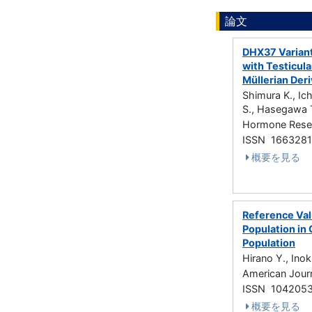
論文
DHX37 Variant
with Testicul
Müllerian Deri
Shimura K., Ic
S., Hasegawa T.
Hormone Resea
ISSN 166328
概要を見る
Reference Val
Population in
Population
Hirano Y., Ino
American Jou
ISSN 104205
概要を見る