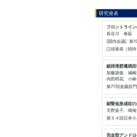
研究発表
フロントライン
長谷川 奉延
[国内会議] 
口頭発表（招待
総排泄腔遺残症
加藤源俊、城崎
内田明花、小林
第77回直腸肛
副腎低形成症の
天野直子、鳴海
第５４回日本小
完全型アンドロ