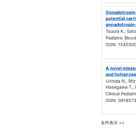
Gonadotropin-
potential carr
gonadotropin-
Tsuura K., Sato
Pediatric Bl
ISSN 154550
A novel misse
and holopros
Uchida N., Miz
Hasegawa T., I
Clinical Pedia
ISSN 091857
全件表示 >>