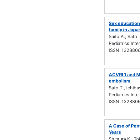
Sex education
family in Japa
Saito A., Sato 
Pediatrics In
ISSN 132880
ACVRL1 and MT
embolism
Sato T., Ichiha
Pediatrics In
ISSN 132880
A Case of Pen
Years
Shimura K., Tok