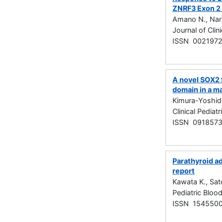
ZNRF3 Exon 2 
Amano N., Naru
Journal of Cl
ISSN 002197
A novel SOX2 f
domain in a m
Kimura-Yoshida
Clinical Pedia
ISSN 091857
Parathyroid a
report
Kawata K., Sat
Pediatric Blo
ISSN 154550