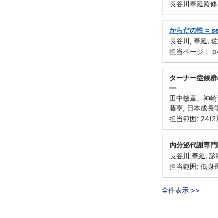
長谷川奉延監修 ;
からだの性 = sex 
長谷川, 奉延, 佐
担当ページ： p4
ターナー症候群の
―
田中敏章、神崎
藤亨, 日本成長学
担当範囲: 24(2)
内分泌代謝専
長谷川 奉延
, 
担当範囲: 低身
全件表示 >>