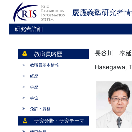
慶應義塾研究者情
研究者詳細
長谷川 奉延
教職員略歴
教職員基本情報
Hasegawa, 
経歴
学歴
学位
免許・資格
研究分野・研究テーマ
研究分野