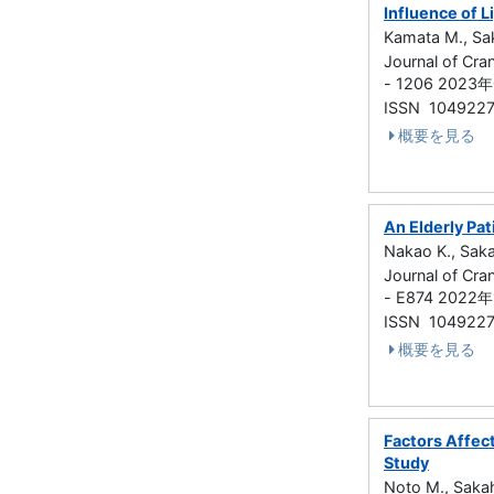
Influence of L
Kamata M., Sak
Journal of Cra
- 1206 2023
ISSN 104922
概要を見る
An Elderly Pa
Nakao K., Saka
Journal of Cra
- E874 2022
ISSN 104922
概要を見る
Factors Affect
Study
Noto M., Sakah