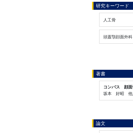
研究キーワード
人工骨
頭蓋顎顔面外科
著書
コンパス 顔面
坂本 好昭 他, 
論文