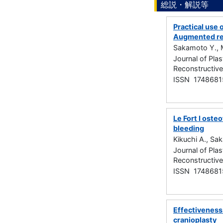
総説・解説等
Practical use 
Augmented rea
Sakamoto Y., M
Journal of Plas
Reconstructiv
ISSN 1748681
Le Fort I oste
bleeding
Kikuchi A., Sak
Journal of Plas
Reconstructiv
ISSN 1748681
Effectiveness
cranioplasty