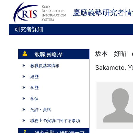
慶應義塾研究者情
研究者詳細
坂本 好昭 
教職員略歴
教職員基本情報
Sakamoto, Y
経歴
学歴
学位
免許・資格
職務上の実績に関する事項
研究分野・研究テーマ