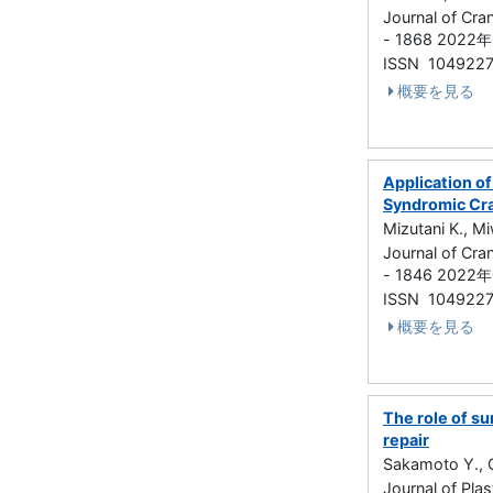
Journal of Cra
- 1868 2022
ISSN 104922
概要を見る
Application o
Syndromic Cra
Mizutani K., M
Journal of Cra
- 1846 2022
ISSN 104922
概要を見る
The role of su
repair
Sakamoto Y., O
Journal of Plas