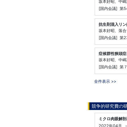
坂本好昭、中嶋
[国内会議] 第
抗生剤混入リン
坂本好昭、落合
[国内会議] 第
症候群性狭頭症
坂本好昭、中嶋
[国内会議] 第７回
全件表示 >>
競争的研究費の
ミクロ肉眼解剖
2022年04月