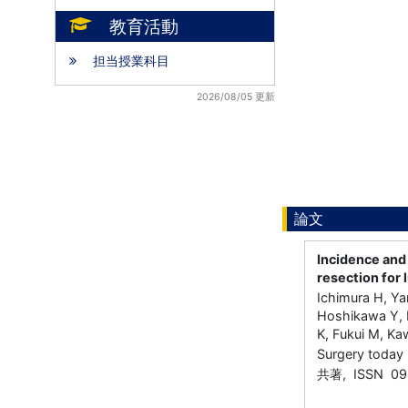
教育活動
担当授業科目
2026/08/05 更新
論文
Incidence and
resection for 
Ichimura H, Ya
Hoshikawa Y, I
K, Fukui M, K
Surgery toda
共著, ISSN 09