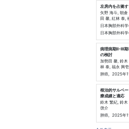
左房内を占拠す
矢野 海斗, 朝倉 
田 馨, 紅林 泰,
日本胸部外科学
日本胸部外科学
病理病期II-
の検討
加勢田 馨, 鈴木 
林 泰, 福永 興壱
肺癌,
2025年1
根治的サルベー
療成績と適応
鈴木 繁紀, 鈴木 
啓介
肺癌,
2025年1