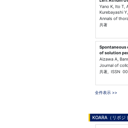
Left Atrium Us
Yano K, Ito T,
Kurebayashi Y
Annals of tho
共著
Spontaneous d
of solution p
Aizawa A, Ban
Journal of co
共著, ISSN 00
全件表示 >>
KOARA（リポ