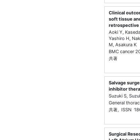
Clinical outc
soft tissue an
retrospective
Aoki Y, Kaseda
Yashiro H, Na
M, Asakura K
BMC cancer 
共著
Salvage surge
inhibitor ther
Suzuki S, Suzu
General thora
共著, ISSN 18
Surgical Resec