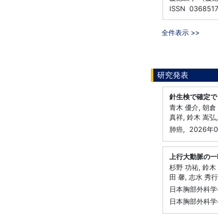
ISSN 036851
全件表示 >>
研究発表
針生検で確定で
青木 優介, 朝倉 
真祥, 鈴木 嵩弘,
肺癌,
2026年
上行大動脈の一
杉野 功祐, 鈴木 
田 馨, 志水 秀行
日本胸部外科学
日本胸部外科学