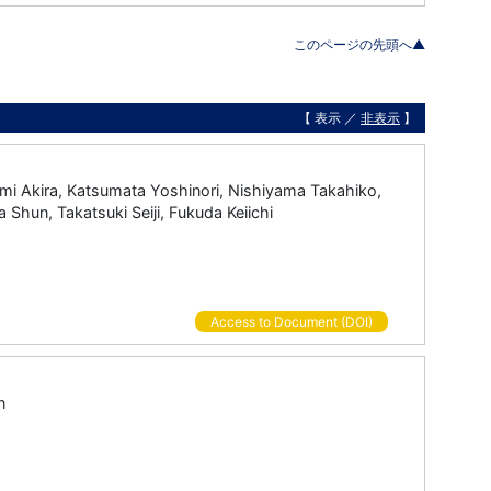
このページの先頭へ▲
【 表示 ／
非表示
】
mi Akira, Katsumata Yoshinori, Nishiyama Takahiko,
hun, Takatsuki Seiji, Fukuda Keiichi
Access to Document (DOI)
n