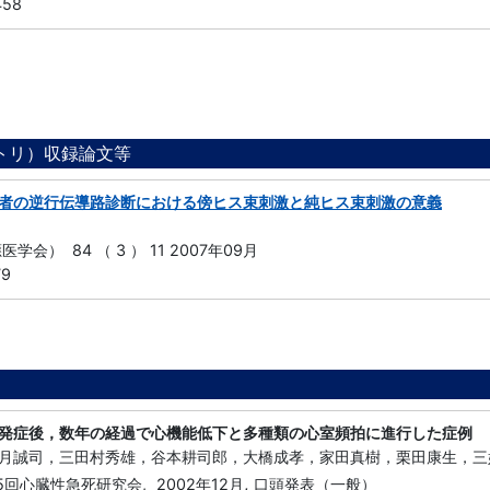
458
ジトリ）収録論文等
者の逆行伝導路診断における傍ヒス束刺激と純ヒス束刺激の意義
学会） 84 （ 3 ） 11 2007年09月
79
発症後，数年の経過で心機能低下と多種類の心室頻拍に進行した症例
月誠司，三田村秀雄，谷本耕司郎，大橋成孝，家田真樹，栗田康生，三
,
15回心臓性急死研究会,
2002年12月
口頭発表（一般）