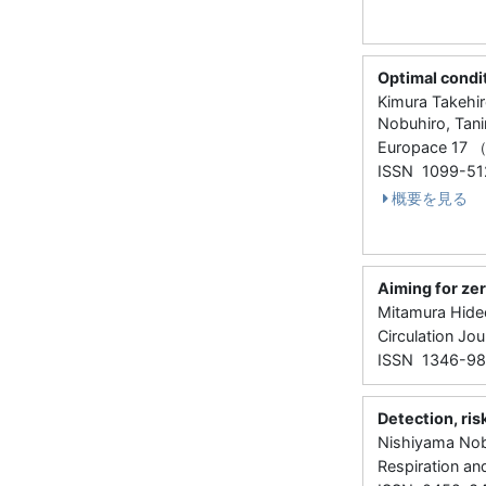
Optimal condi
Kimura Takehir
Nobuhiro, Tani
Europace 17 
ISSN 1099-51
概要を見る
Aiming for ze
Mitamura Hideo
Circulation J
ISSN 1346-9
Detection, ris
Nishiyama Nobu
Respiration a