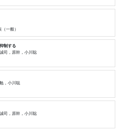
表（一般）
を抑制する
誠司，原幹，小川聡
勉，小川聡
）
誠司，原幹，小川聡