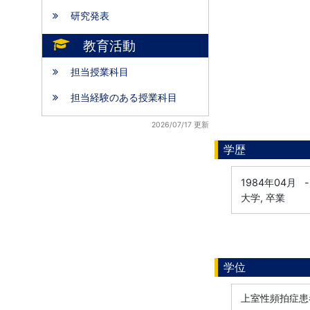
研究発表
教育活動
担当授業科目
担当経験のある授業科目
2026/07/17 更新
学歴
1984年04月
-
大学, 卒業
学位
上室性頻拍症患