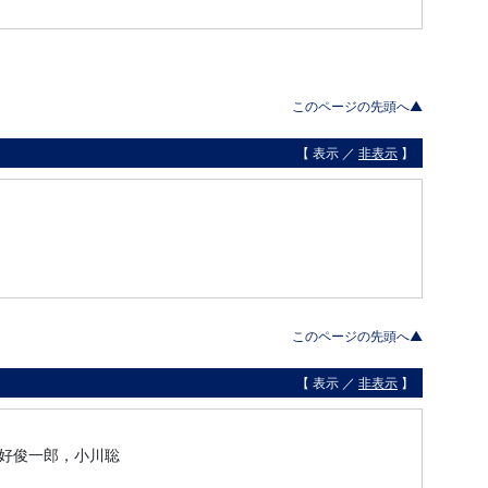
このページの先頭へ▲
【 表示 ／
非表示
】
このページの先頭へ▲
【 表示 ／
非表示
】
好俊一郎，小川聡