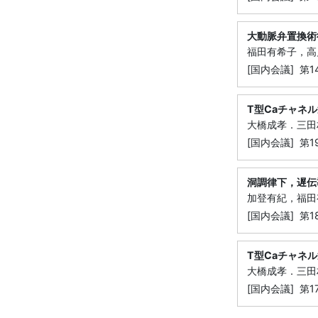
大動脈弁置換術
福田有希子，高
[国内会議] 
T型Caチャネ
大橋成孝．三田
[国内会議] 第
洞調律下，遅伝
加登有紀，福田
[国内会議] 第
T型Caチャネル
大橋成孝．三田
[国内会議] 第