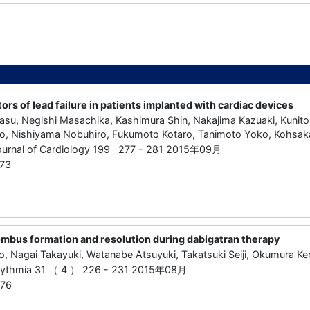
tors of lead failure in patients implanted with cardiac devices
su, Negishi Masachika, Kashimura Shin, Nakajima Kazuaki, Kunito
o, Nishiyama Nobuhiro, Fukumoto Kotaro, Tanimoto Yoko, Kohsaka S
 Journal of Cardiology 199 277 - 281 2015年09月
73
rombus formation and resolution during dabigatran therapy
, Nagai Takayuki, Watanabe Atsuyuki, Takatsuki Seiji, Okumura Ke
rhythmia 31 （ 4 ） 226 - 231 2015年08月
276