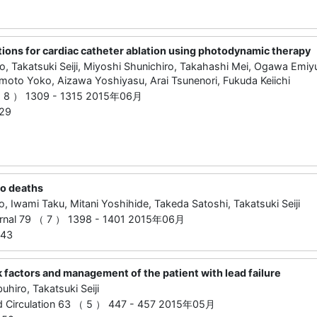
tions for cardiac catheter ablation using photodynamic therapy
o, Takatsuki Seiji, Miyoshi Shunichiro, Takahashi Mei, Ogawa Emi
moto Yoko, Aizawa Yoshiyasu, Arai Tsunenori, Fukuda Keiichi
（ 8 ） 1309 - 1315 2015年06月
29
ro deaths
, Iwami Taku, Mitani Yoshihide, Takeda Satoshi, Takatsuki Seiji
ournal 79 （ 7 ） 1398 - 1401 2015年06月
843
k factors and management of the patient with lead failure
hiro, Takatsuki Seiji
nd Circulation 63 （ 5 ） 447 - 457 2015年05月