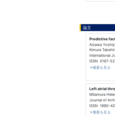
論文
Predictive fac
Aizawa Yoshiya
Kimura Takehir
International
ISSN 0167-52
概要を見る
Left atrial th
Mitamura Hideo
Journal of Ar
ISSN 1880-4
概要を見る