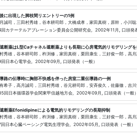
後に出現した脚枝間リエントリーの1例
月誠司，三田村秀雄，谷本耕司郎，大橋成孝，家田真樹，原幹，小川聡
,
第14回カテーテルアブレーション委員会公開研究会,
2002年11月
口頭発
ル遮断薬はL型Caチャネル遮断薬よりも長期に心房電気的リモデリング
村秀雄，谷本耕司郎，杵渕修，家田真樹，栗田康生，三好俊一郎，高月
,
19回日本心電学会,
2002年09月
口頭発表（一般）
導路の伝導時に胸部不快感を伴った房室二重伝導路の一例
有希子，高月誠司，三田村秀雄，谷元耕司郎，安斉俊久，佐藤徹，吉川
,
185回日本循環器学会関東甲信越地方会,
2002年09月
口頭発表（一般
遮断薬Efonidipineによる電気的リモデリングの長期抑制
村秀雄，谷本耕司郎，杵渕修，家田真樹，栗田康生，三好俊一郎，高月
,
17回日本心臓ペーシング電気生理学会,
2002年05月
口頭発表（一般）