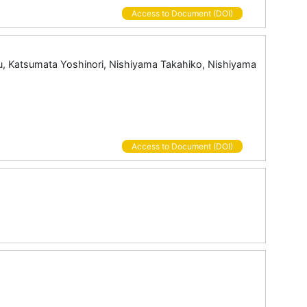
Access to Document (DOI)
yu, Katsumata Yoshinori, Nishiyama Takahiko, Nishiyama
Access to Document (DOI)