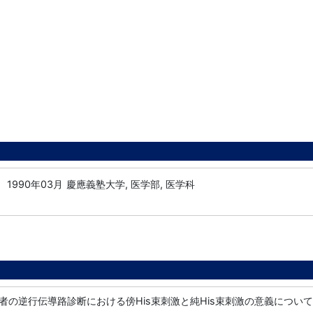
1990年03月
慶應義塾大学, 医学部, 医学科
者の逆行伝導路診断における傍His束刺激と純His束刺激の意義について,