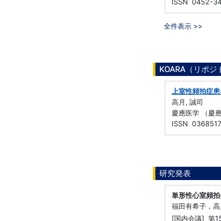
ISSN 0452-3
全件表示 >>
KOARA（リポ
上室性頻拍症患
高月, 誠司
慶應医学 （慶應医
ISSN 036851
研究発表
単形性心室頻拍
福田有希子，高
[国内会議] 第