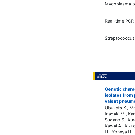
Mycoplasma p
Real-time PCR
Streptococcus 
論文
Genetic charac
isolates from 
valent pneumo
Ubukata K., Mo
Inagaki M., Ka
Sugano S., Kur
Kawai A., Kikuc
H., Yoneya H.,