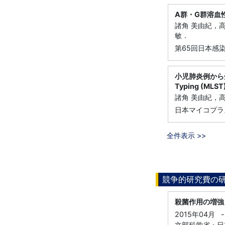
A群・G群溶血
諸角 美由紀，
敏．
第65回日本感
小児肺炎例から
Typing (MLS
諸角 美由紀，
日本マイコプラ
全件表示 >>
競争的研究費の
殺菌作用の増強
2015年04月
-
文部科学省・日本