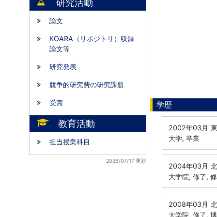
研究活動
論文
KOARA（リポジトリ）収録
論文等
研究発表
競争的研究費の研究課題
受賞
学歴
教育活動
2002年03月
東
大学, 卒業
担当授業科目
2026/07/17 更新
2004年03月
北
大学院, 修了, 
2008年03月
北
大学院, 修了, 