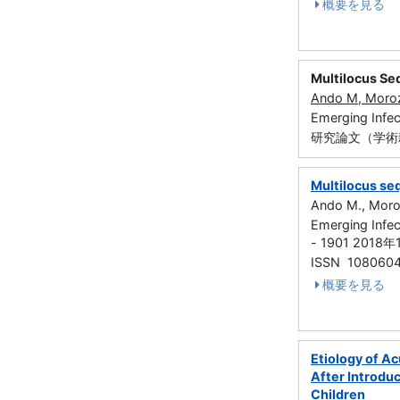
概要を見る
Multilocus Se
Ando M, Moroz
Emerging Infe
研究論文（学術
Multilocus s
Ando M., Moroz
Emerging Infe
- 1901 2018年
ISSN 108060
概要を見る
Etiology of A
After Introdu
Children