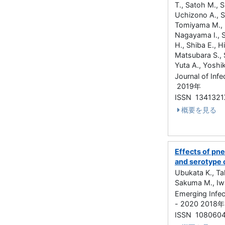
T., Satoh M., S
Uchizono A., S
Tomiyama M., 
Nagayama I., S
H., Shiba E., 
Matsubara S.,
Yuta A., Yoshi
Journal of In
2019年
ISSN 1341321
概要を見る
Effects of pn
and serotype 
Ubukata K., Ta
Sakuma M., Iw
Emerging Infe
- 2020 2018
ISSN 108060