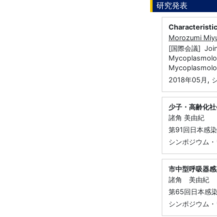
研究発表
Characteristi
Morozumi Miyu
[国際会議] Joint 
Mycoplasmolog
Mycoplasmolo
,
2018年05月
少子・高齢化社
諸角 美由紀
第91回日本感
シンポジウム・
市中型呼吸器感
諸角 美由紀
第65回日本感
シンポジウム・