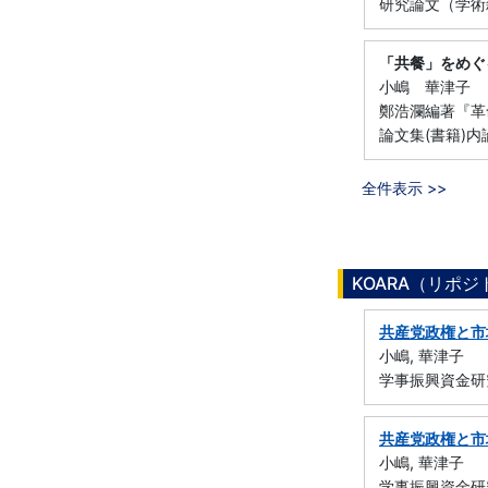
研究論文（学術
「共餐」をめぐ
小嶋 華津子
鄭浩瀾編著『革
論文集(書籍)内
全件表示 >>
KOARA（リポ
共産党政権と市
小嶋, 華津子
学事振興資金研
共産党政権と市
小嶋, 華津子
学事振興資金研