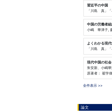
習近平の中国
「川島 真」「小
中国の労働者組
小嶋 華津子, 慶
よくわかる現代
「川島 真」「小
現代中国の社会
朱安新、小嶋華津
原著者： 翟学
全件表示 >>
論文