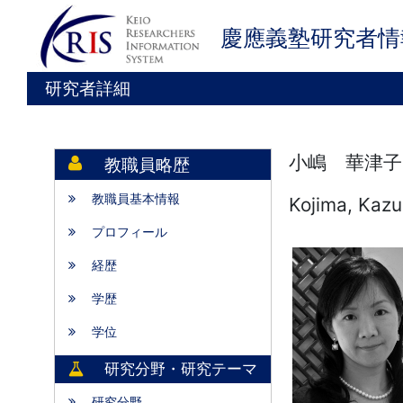
慶應義塾研究者情
研究者詳細
小嶋 華津子
教職員略歴
教職員基本情報
Kojima, Kaz
プロフィール
経歴
学歴
学位
研究分野・研究テーマ
研究分野