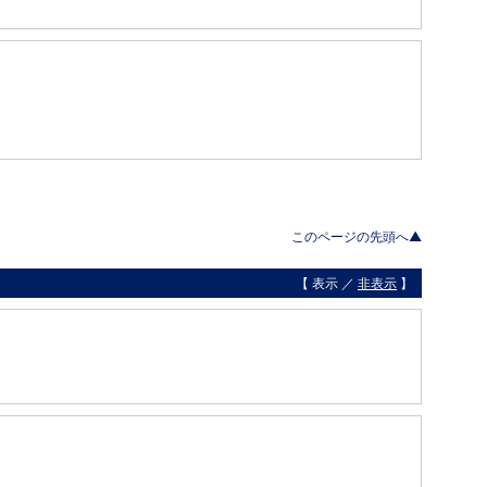
このページの先頭へ▲
【 表示 ／
非表示
】