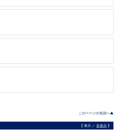
このページの先頭へ▲
【 表示 ／
非表示
】