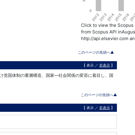
Click to view the Scopu
from Scopus API inAugust
http://api.elsevier.com a
このページの先頭へ▲
【 表示 ／
非表示
】
け党国体制の重層構造、国家―社会関係の変容に着目し、国
このページの先頭へ▲
【 表示 ／
非表示
】