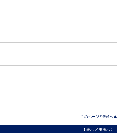
このページの先頭へ▲
【 表示 ／
非表示
】