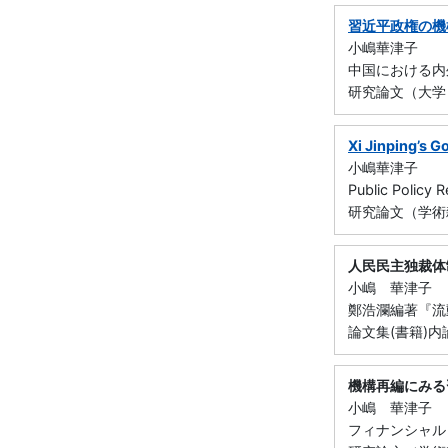
習近平政権の機
小嶋華津子
中国における内
研究論文（大学
Xi Jinping’s G
小嶋華津子
Public Policy
研究論文（学術
人民民主独裁体
小嶋 華津子
鄭浩瀾編著『流
論文集(書籍)内
機構再編にみる
小嶋 華津子
フィナンシャル・レ