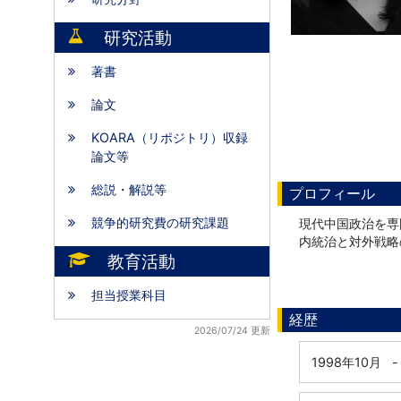
研究活動
著書
論文
KOARA（リポジトリ）収録
論文等
総説・解説等
プロフィール
競争的研究費の研究課題
現代中国政治を専
内統治と対外戦略
教育活動
担当授業科目
経歴
2026/07/24 更新
1998年10月
-