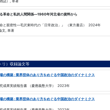
雑誌）, 単著
る革命と私的人間関係―1960年河北省の資料から
命と親密性―毛沢東時代の「日常政治」』 （東方書店） 2024年
論文, 単著
ジトリ）収録論文等
場の構築 : 業界団体のあり方をめぐる中国政治のダイナミクス
究成果実績報告書 （慶應義塾大学） 2023年
場の構築 : 業界団体のあり方をめぐる中国政治のダイナミクス
究成果実績報告書 （慶應義塾大学） 2022年