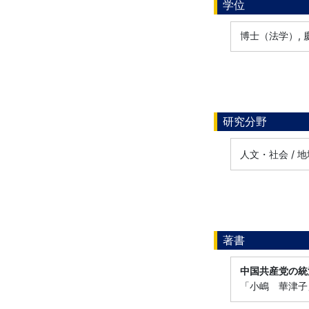
学位
博士（法学）, 慶
研究分野
人文・社会 / 
著書
中国共産党の統
「小嶋 華津子」