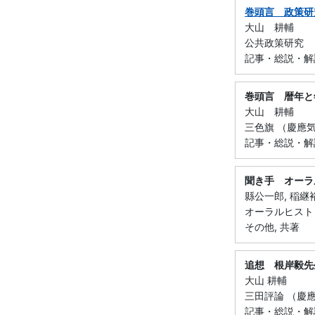
巻頭言 政策研
大山 耕輔
公共政策研究 （ 2
記事・総説・解説・
巻頭言 暦年と
大山 耕輔
三色旗 （慶應気塾
記事・総説・解
聞き手 オーラ
縣公一郎, 稲継
オーラルヒスト
その他, 共著
追想 根岸毅先
大山 耕輔
三田評論 （慶應義
記事・総説・解