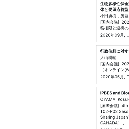
生物多様性保全
体と要望応答型
小田勇樹，茂垣
[国内会議] 
務権限と連携の拡
,
2020年09月
行政信頼に対す
大山耕輔
[国内会議] 
（オンライン(W
,
2020年05月
IPBES and Biod
OYAMA, Kosu
[国際会議] 4th Int
T02-P02 Sessio
Sharing Japan’
CANADA） ,