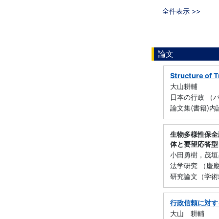
全件表示 >>
論文
Structure of 
大山耕輔
日本の行政 （パ
論文集(書籍)内論文
生物多様性保全
体と要望応答型
小田勇樹，茂垣
法学研究 （慶應義
研究論文（学術雑誌
行政信頼に対す
大山 耕輔