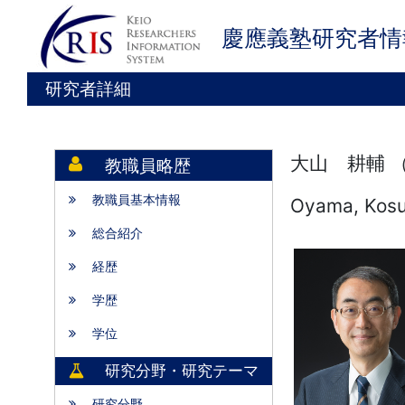
慶應義塾研究者情
研究者詳細
大山 耕輔 
教職員略歴
教職員基本情報
Oyama, Kos
総合紹介
経歴
学歴
学位
研究分野・研究テーマ
研究分野