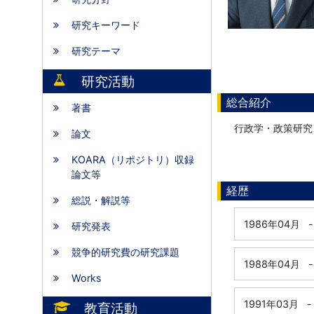
研究キーワード
研究テーマ
研究活動
総合紹介
著書
行政学・政策研究
論文
KOARA（リポジトリ）収録
論文等
経歴
総説・解説等
1986年04月
-
研究発表
競争的研究費の研究課題
1988年04月
-
Works
1991年03月
-
教育活動