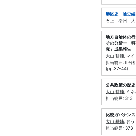
港区史 通史編
石上 泰州，大山
地方自治体の行
その分析ー 科
究」成果報告
大山 耕輔
, マ
担当範囲: Ⅲ
(pp.37-44)
公共政策の歴史
大山 耕輔
, ミ
担当範囲: 313
比較ガバナンス
大山 耕輔
, おう
担当範囲: 373