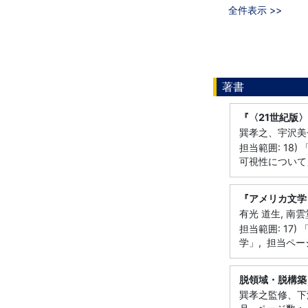
全件表示 >>
著書
『〈21世紀版
巽孝之、宇沢美子編
担当範囲: 1
可視性について」
『アメリカ文学
有光 道生, 南雲
担当範囲: 1
学」, 担当ページ
脱領域・脱構築
巽孝之監修、下河