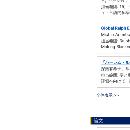
月, ページ数： 
担当範囲: 15)
ィ・言語的多様性
Global Ralph E
Michio Arimi
担当範囲: Ralph El
Making Black
『ハーレム・ル
深瀬有希子、常山
担当範囲: 夢
評価へ向けて, 
全件表示 >>
論文