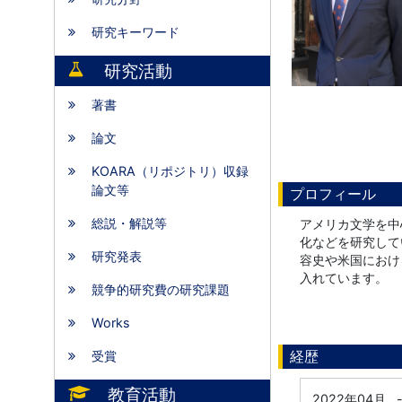
研究キーワード
研究活動
著書
論文
KOARA（リポジトリ）収録
論文等
プロフィール
総説・解説等
アメリカ文学を中
化などを研究して
研究発表
容史や米国におけ
入れています。
競争的研究費の研究課題
Works
経歴
受賞
教育活動
2022年04月