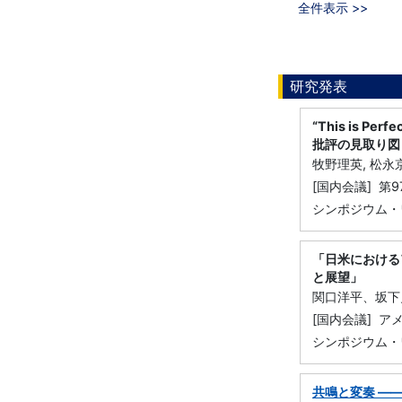
全件表示 >>
研究発表
“This is P
批評の見取り図
牧野理英, 松永
[国内会議] 第
シンポジウム・
「日米におけるア
と展望」
関口洋平、坂下
[国内会議] ア
シンポジウム・
共鳴と変奏 ――T