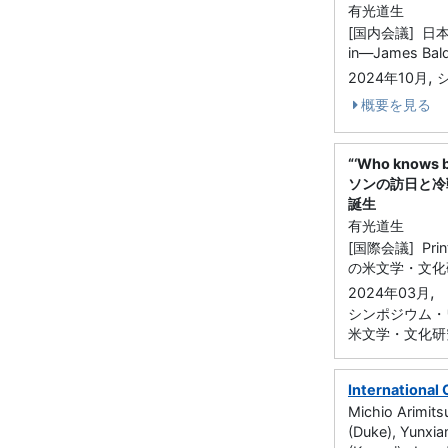
有光道生
[国内会議] 日本
in―James B
,
2024年10月
概要を見る
“‘Who knows b
ソンの訪日と冷
誕生
有光道生
[国際会議] Prin
の米文学・文化
,
2024年03月
シンポジウム・
米文学・文化研
International
Michio Arimits
(Duke), Yunxia