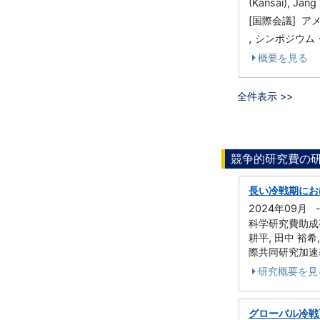
(Kansai), Jan
[国際会議] ア
,
シンポジウム・
概要を見る
全件表示 >>
競争的研究費の
長い冷戦期にお
2024年09月
科学研究費助成事業,
耕平, 田中 裕希,
際共同研究加速基
研究概要を見
グローバル冷戦