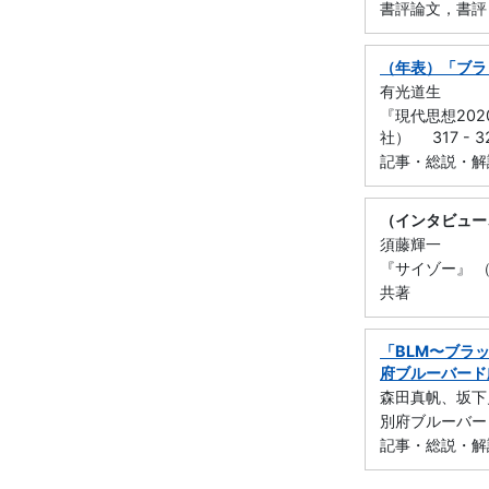
書評論文，書評
（年表）「ブラ
有光道生
『現代思想20
社） 317 - 3
記事・総説・解
（インタビュー
須藤輝一
『サイゾー』 （
共著
「BLM〜ブラ
府ブルーバード
森田真帆、坂下
別府ブルーバード
記事・総説・解