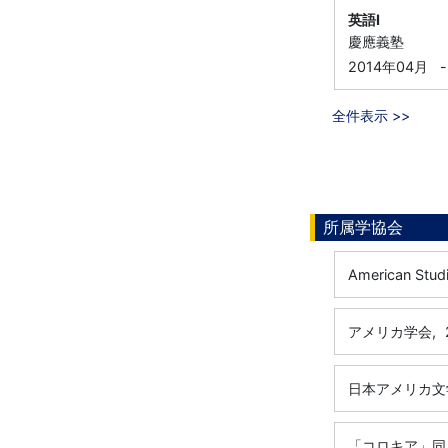
英語I
慶應義塾
2014年04月
-
全件表示 >>
所属学協会
American Stud
アメリカ学会,
日本アメリカ文
「コロキア」同