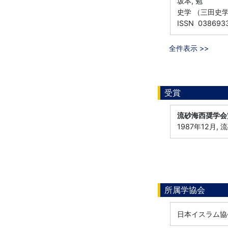
坂本, 勉
史学 （三田史学会）
ISSN 038693
全件表示 >>
受賞
流砂海西奨学会
1987年12月,
所属学協会
日本イスラム協