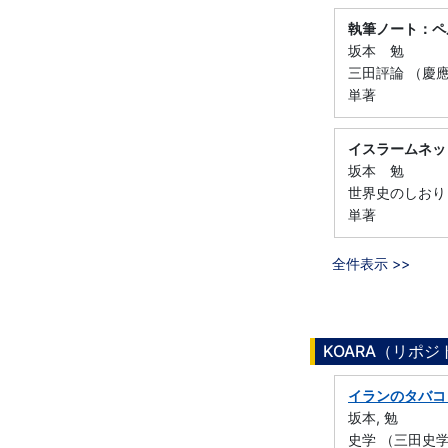
執筆ノート：ペ
坂本 勉
三田評論 （慶應義
単著
イスラームネッ
坂本 勉
世界史のしおり （
単著
全件表示 >>
KOARA（リポ
イランのタバコ
坂本, 勉
史学 （三田史学会） 