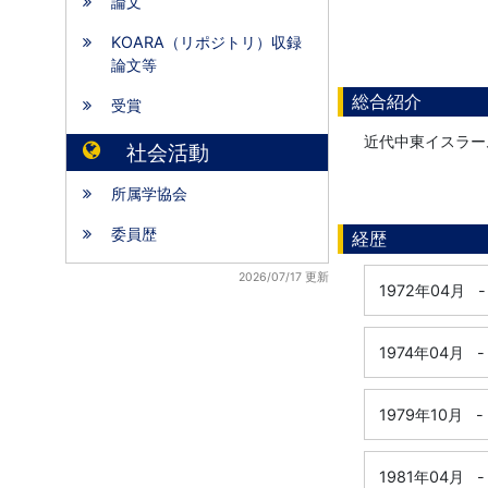
論文
KOARA（リポジトリ）収録
論文等
総合紹介
受賞
近代中東イスラー
社会活動
所属学協会
委員歴
経歴
2026/07/17 更新
1972年04月
-
1974年04月
-
1979年10月
-
1981年04月
-