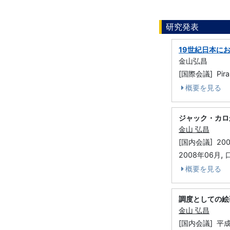
研究発表
19世紀日本に
金山弘昌
[国際会議] Pir
概要を見る
ジャック・カロ
金山 弘昌
[国内会議] 2
,
2008年06月
概要を見る
調度としての絵
金山 弘昌
[国内会議] 