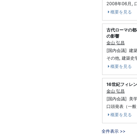
,
2008年06月
概要を見る
古代ローマの都
の影響
金山 弘昌
[国内会議] 建
その他, 建築史
概要を見る
16世紀フィレ
金山 弘昌
[国内会議] 美
口頭発表（一般）
概要を見る
全件表示 >>