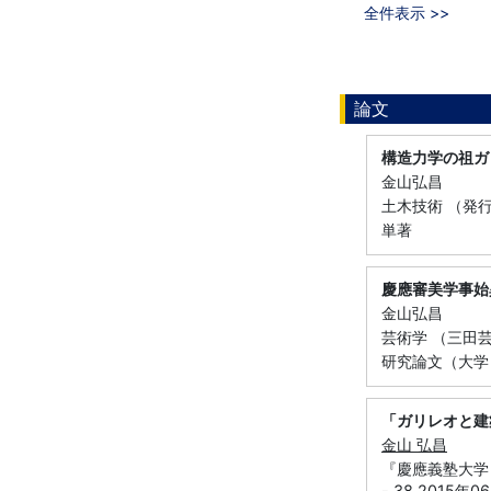
全件表示 >>
論文
構造力学の祖ガ
金山弘昌
土木技術 （発行・
単著
慶應審美学事始
金山弘昌
芸術学 （三田芸術
研究論文（大学
「ガリレオと建
金山 弘昌
『慶應義塾大学
- 38 2015年0