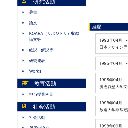
研究活動
著書
論文
経歴
KOARA（リポジトリ）収録
論文等
1993年04月
-
日本デザイン専
総説・解説等
研究発表
1995年04月
-
Works
1998年04月
-
教育活動
慶應義塾大学文
担当授業科目
1998年04月
-
社会活動
放送大学非常勤
社会活動
1998年09月
-
所属学協会