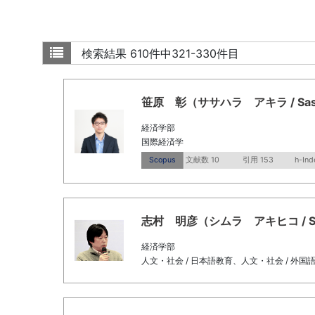
検索結果
610件中321-330件目
笹原 彰（ササハラ アキラ / Sasaha
経済学部
国際経済学
Scopus
文献数 10
引用 153
h-Ind
志村 明彦（シムラ アキヒコ / Shimu
経済学部
人文・社会 / 日本語教育、人文・社会 / 外