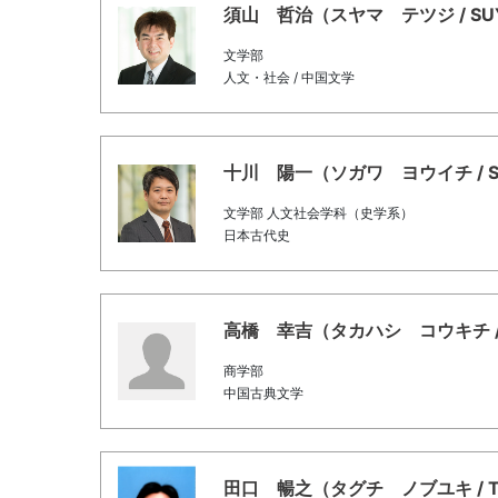
須山 哲治（スヤマ テツジ / SUYAM
文学部
人文・社会 / 中国文学
十川 陽一（ソガワ ヨウイチ / Sogaw
文学部 人文社会学科（史学系）
日本古代史
高橋 幸吉（タカハシ コウキチ / Taka
商学部
中国古典文学
田口 暢之（タグチ ノブユキ / Taguc