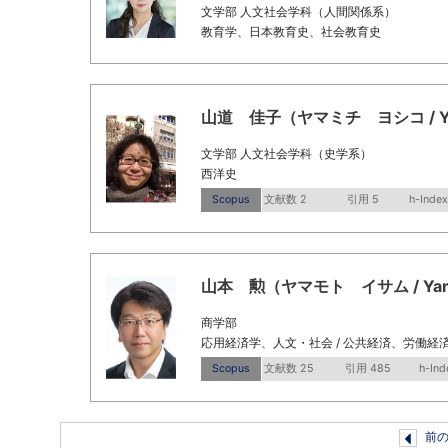
文学部 人文社会学科（人間関係系）
教育学、日本教育史、社会教育史
山道 佳子（ヤマミチ ヨシコ / Yamam
文学部 人文社会学科（史学系）
西洋史
Scopus
文献数 2
引用 5
h-Index
山本 勲（ヤマモト イサム / Yamamo
商学部
応用経済学、人文・社会 / 公共経済、労働経
Scopus
文献数 25
引用 485
h-Ind
前