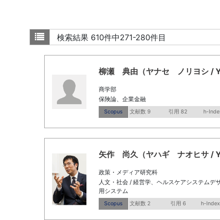
検索結果
610件中271-280件目
柳瀬 典由（ヤナセ ノリヨシ / YANAS
商学部
保険論、企業金融
Scopus
文献数 9
引用 82
h-Inde
矢作 尚久（ヤハギ ナオヒサ / Yahag
政策・メディア研究科
人文・社会 / 経営学、ヘルスケアシステムデザ
用システム
Scopus
文献数 2
引用 6
h-Index