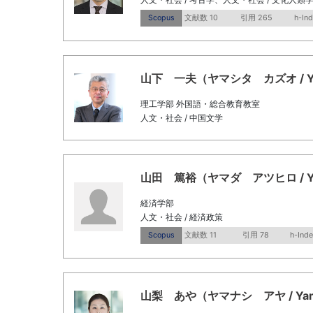
Scopus
文献数 10
引用 265
h-In
山下 一夫（ヤマシタ カズオ / Yamas
理工学部 外国語・総合教育教室
人文・社会 / 中国文学
山田 篤裕（ヤマダ アツヒロ / Yamad
経済学部
人文・社会 / 経済政策
Scopus
文献数 11
引用 78
h-Inde
山梨 あや（ヤマナシ アヤ / Yamana