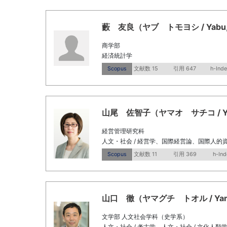
藪 友良（ヤブ トモヨシ / Yabu, T
商学部
経済統計学
Scopus
文献数 15
引用 647
h-Inde
山尾 佐智子（ヤマオ サチコ / Yamao
経営管理研究科
人文・社会 / 経営学、国際経営論、国際人的
Scopus
文献数 11
引用 369
h-Ind
山口 徹（ヤマグチ トオル / Yamagu
文学部 人文社会学科（史学系）
人文・社会 / 考古学、人文・社会 / 文化人類