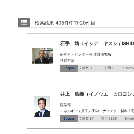
検索結果
405件中11-20件目
石手 靖（イシデ ヤスシ / ISHIDE Y
研究所・センター等 体育研究所
体育方法
Scopus
文献数 3
引用 7
h-Index
井上 浩義（イノウエ ヒロヨシ / Inou
医学部
エネルギー / 原子力工学、ナノテク・材料 / 
Scopus
文献数 87
引用 2836
h-Ind