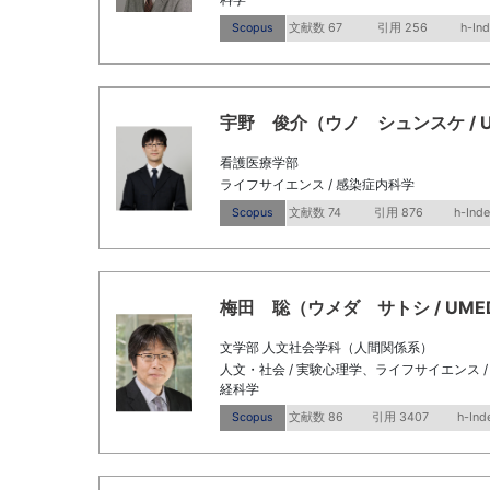
Scopus
文献数 67
引用 256
h-In
宇野 俊介（ウノ シュンスケ / UNO 
看護医療学部
ライフサイエンス / 感染症内科学
Scopus
文献数 74
引用 876
h-Inde
梅田 聡（ウメダ サトシ / UMEDA S
文学部 人文社会学科（人間関係系）
人文・社会 / 実験心理学、ライフサイエンス 
経科学
Scopus
文献数 86
引用 3407
h-Ind