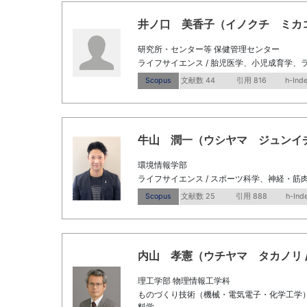
井ノ口 美香子（イノクチ ミカコ / Ino
研究所・センター等 保健管理センター
ライフサイエンス / 胎児医学、小児成育学、ラ
Scopus
文献数 44
引用 816
h-Ind
牛山 潤一（ウシヤマ ジュンイチ / Ush
環境情報学部
ライフサイエンス / スポーツ科学、神経・筋
Scopus
文献数 25
引用 888
h-Ind
内山 孝憲（ウチヤマ タカノリ / Uchi
理工学部 物理情報工学科
ものづくり技術（機械・電気電子・化学工学） /
料学