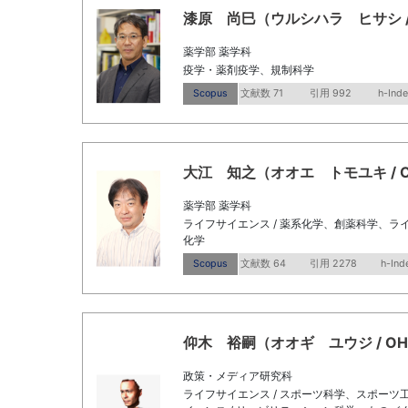
漆原 尚巳（ウルシハラ ヒサシ / Urush
薬学部 薬学科
疫学・薬剤疫学、規制科学
Scopus
文献数 71
引用 992
h-Inde
大江 知之（オオエ トモユキ / OHE 
薬学部 薬学科
ライフサイエンス / 薬系化学、創薬科学、ライ
化学
Scopus
文献数 64
引用 2278
h-Ind
仰木 裕嗣（オオギ ユウジ / OHGI Y
政策・メディア研究科
ライフサイエンス / スポーツ科学、スポーツ