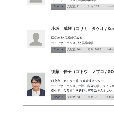
Scopus
文献数 31
引用 237
h-Ind
小坂 威雄（コサカ タケオ / Kosak
医学部 泌尿器科学教室
ライフサイエンス / 泌尿器科学
Scopus
文献数 264
引用 5083
h-In
後藤 伸子（ゴトウ ノブコ / GOTO
研究所・センター等 保健管理センター
ライフサイエンス / 代謝、内分泌学、ライフ
衛生学、公衆衛生学分野：実験系を含まない、
Scopus
文献数 23
引用 516
h-Ind