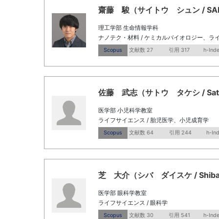
齋藤 駿（サイトウ シュン / SAITO
理工学部 生命情報学科
ナノテク・材料 / ケミカルバイオロジー、ライ
Scopus
文献数 27
引用 317
h-Inde
佐藤 武志（サトウ タケシ / Sato, 
医学部 小児科学教室
ライフサイエンス / 胎児医学、小児成育学
Scopus
文献数 64
引用 244
h-In
芝 大介（シバ ダイスケ / Shiba, 
医学部 眼科学教室
ライフサイエンス / 眼科学
Scopus
文献数 30
引用 541
h-Ind