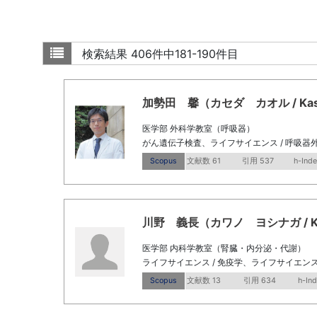
検索結果
406件中181-190件目
加勢田 馨（カセダ カオル / Kased
医学部 外科学教室（呼吸器）
がん遺伝子検査、ライフサイエンス / 呼吸器
Scopus
文献数 61
引用 537
h-Inde
川野 義長（カワノ ヨシナガ / Kawa
医学部 内科学教室（腎臓・内分泌・代謝）
ライフサイエンス / 免疫学、ライフサイエンス
Scopus
文献数 13
引用 634
h-In