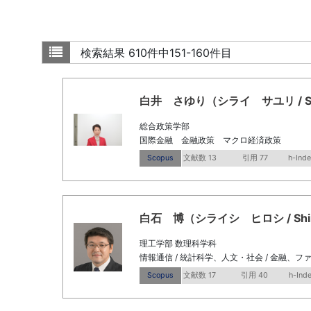
検索結果
610件中151-160件目
白井 さゆり（シライ サユリ / Shirai
総合政策学部
国際金融 金融政策 マクロ経済政策
Scopus
文献数 13
引用 77
h-Inde
白石 博（シライシ ヒロシ / Shiraish
理工学部 数理科学科
情報通信 / 統計科学、人文・社会 / 金融、フ
Scopus
文献数 17
引用 40
h-Ind