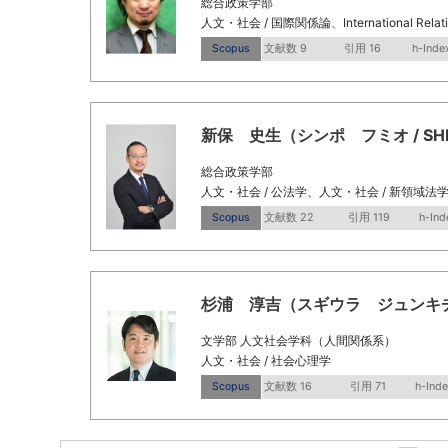
総合政策学部
人文・社会 / 国際関係論、International Relatio
Scopus
文献数 9
引用 16
h-Inde
新保 史生（シンポ フミオ / SHIMPO
総合政策学部
人文・社会 / 公法学、人文・社会 / 新領域法
Scopus
文献数 22
引用 119
h-Ind
杉浦 淳吉（スギウラ ジュンキチ / SU
文学部 人文社会学科（人間関係系）
人文・社会 / 社会心理学
Scopus
文献数 16
引用 71
h-Inde