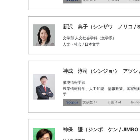
新沢 典子（シンザワ ノリコ / Shinz
文学部 人文社会学科（文学系）
人文・社会 / 日本文学
神成 淳司（シンジョウ アツシ / Shin
環境情報学部
農業情報科学、人工知能、情報政策、国家戦略、
学
Scopus
文献数 17
引用 474
h-Ind
神保 謙（ジンボ ケン / JIMBO K