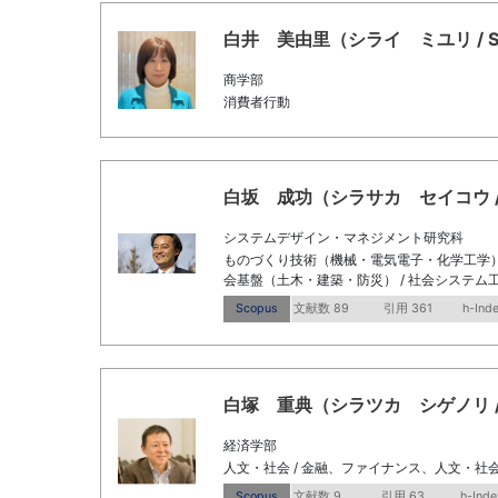
白井 美由里（シライ ミユリ / Shirai
商学部
消費者行動
白坂 成功（シラサカ セイコウ / Shir
システムデザイン・マネジメント研究科
ものづくり技術（機械・電気電子・化学工学） 
会基盤（土木・建築・防災） / 社会システム工
Scopus
文献数 89
引用 361
h-Ind
白塚 重典（シラツカ シゲノリ / Shira
経済学部
人文・社会 / 金融、ファイナンス、人文・社会 
Scopus
文献数 9
引用 63
h-Inde