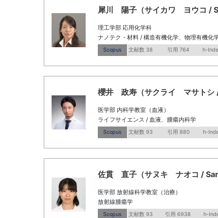
犀川 陽子（サイカワ ヨウコ / Saik
理工学部 応用化学科
ナノテク・材料 / 構造有機化学、物理有機化学
Scopus
文献数 38
引用 764
h-Ind
櫻井 政寿（サクライ マサトシ / Saku
医学部 内科学教室（血液）
ライフサイエンス / 血液、腫瘍内科学
Scopus
文献数 93
引用 880
h-Ind
佐貫 直子（サヌキ ナオコ / Sanuki
医学部 放射線科学教室（治療）
放射線腫瘍学
Scopus
文献数 93
引用 6938
h-Ind