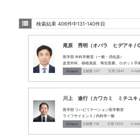
検索結果
406件中131-140件目
尾原 秀明（オバラ ヒデアキ / Obara
医学部 外科学教室（一般・消化器）
血管外科、移植免疫、再生医療、ロボット手
Scopus
文献数 207
引用 2841
h-In
川上 途行（カワカミ ミチユキ / Kawa
医学部 リハビリテーション医学教室
ライフサイエンス / 内科学一般
Scopus
文献数 118
引用 1503
h-Ind