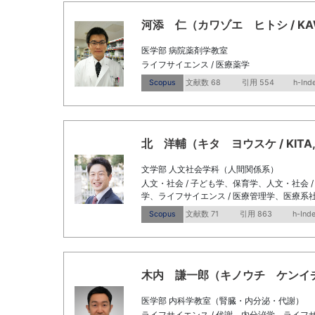
河添 仁（カワゾエ ヒトシ / KAWAZ
医学部 病院薬剤学教室
ライフサイエンス / 医療薬学
Scopus
文献数 68
引用 554
h-Ind
北 洋輔（キタ ヨウスケ / KITA, Y
文学部 人文社会学科（人間関係系）
人文・社会 / 子ども学、保育学、人文・社会 
学、ライフサイエンス / 医療管理学、医療系
Scopus
文献数 71
引用 863
h-Inde
木内 謙一郎（キノウチ ケンイチロウ / K
医学部 内科学教室（腎臓・内分泌・代謝）
ライフサイエンス / 代謝、内分泌学、ライフサ