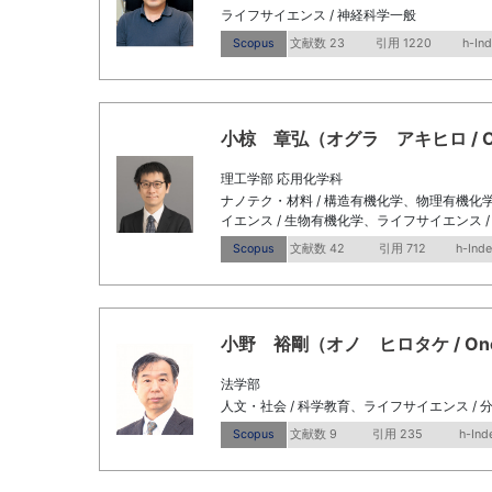
ライフサイエンス / 神経科学一般
Scopus
文献数 23
引用 1220
h-Ind
小椋 章弘（オグラ アキヒロ / OGUR
理工学部 応用化学科
ナノテク・材料 / 構造有機化学、物理有機化学
イエンス / 生物有機化学、ライフサイエンス 
Scopus
文献数 42
引用 712
h-Inde
小野 裕剛（オノ ヒロタケ / Ono, H
法学部
人文・社会 / 科学教育、ライフサイエンス / 
Scopus
文献数 9
引用 235
h-Ind