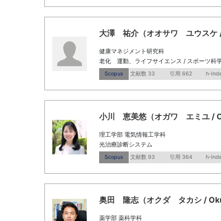
大澤 祐介（オオサワ ユウスケ / Osa
健康マネジメント研究科
老化 運動、ライフサイエンス / スポーツ科
Scopus
文献数 33
引用 662
h-Ind
小川 恵美悠（オガワ エミユ / Ogaw
理工学部 電気情報工学科
光治療診断システム
Scopus
文献数 93
引用 364
h-Ind
奥田 隆志（オクダ タカシ / Okuda,
薬学部 薬科学科