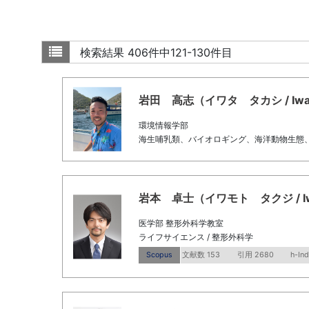
検索結果
406件中121-130件目
岩田 高志（イワタ タカシ / Iwata,
環境情報学部
海生哺乳類、バイオロギング、海洋動物生態
岩本 卓士（イワモト タクジ / Iwamo
医学部 整形外科学教室
ライフサイエンス / 整形外科学
Scopus
文献数 153
引用 2680
h-In