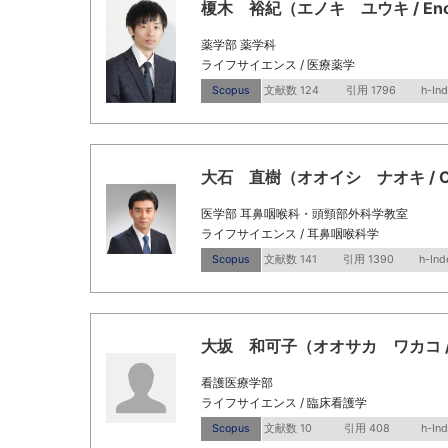
榎木 裕紀（エノキ ユウキ / Enoki,
薬学部 薬学科
ライフサイエンス / 医療薬学
Scopus
文献数 124
引用 1796
h-Ind
大石 直樹（オオイシ ナオキ / Oishi
医学部 耳鼻咽喉科・頭頸部外科学教室
ライフサイエンス / 耳鼻咽喉科学
Scopus
文献数 141
引用 1390
h-Ind
大坂 和可子（オオサカ ワカコ / Osa
看護医療学部
ライフサイエンス / 臨床看護学
Scopus
文献数 10
引用 408
h-In