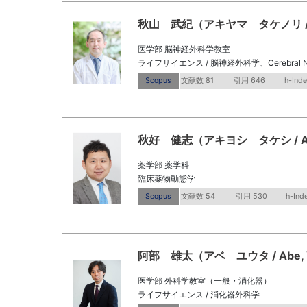
秋山 武紀（アキヤマ タケノリ / Akiy
医学部 脳神経外科学教室
ライフサイエンス / 脳神経外科学、Cerebral Neu
Scopus
文献数 81
引用 646
h-Inde
秋好 健志（アキヨシ タケシ / Akiyo
薬学部 薬学科
臨床薬物動態学
Scopus
文献数 54
引用 530
h-Ind
阿部 雄太（アベ ユウタ / Abe, Y
医学部 外科学教室（一般・消化器）
ライフサイエンス / 消化器外科学