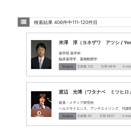
検索結果
406件中111-120件目
米澤 淳（ヨネザワ アツシ / Yoneza
薬学部 薬学科
臨床薬理学、薬物動態学
Scopus
文献数 135
引用 4874
h-Ind
渡辺 光博（ワタナベ ミツヒロ / Wata
政策・メディア研究科
ヘルスサイエンス、アンチエイジング、代謝
Scopus
文献数 60
引用 9837
h-Ind