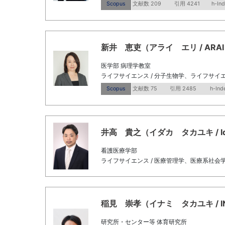
Scopus
文献数 209
引用 4241
h-In
新井 恵吏（アライ エリ / ARAI E
医学部 病理学教室
ライフサイエンス / 分子生物学、ライフサイエ
Scopus
文献数 75
引用 2485
h-Ind
井高 貴之（イダカ タカユキ / Idaka
看護医療学部
ライフサイエンス / 医療管理学、医療系社会
稲見 崇孝（イナミ タカユキ / INAMI
研究所・センター等 体育研究所