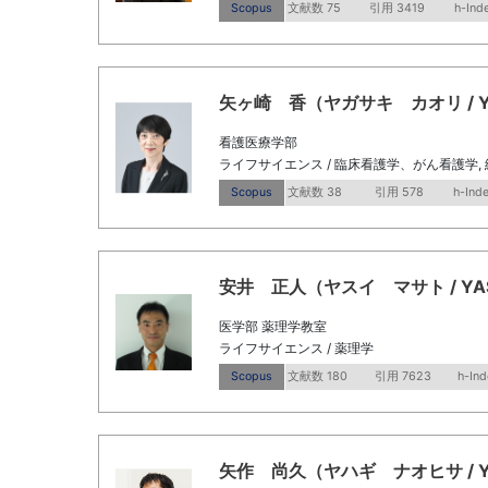
Scopus
文献数 75
引用 3419
h-Ind
矢ヶ崎 香（ヤガサキ カオリ / Yagas
看護医療学部
ライフサイエンス / 臨床看護学、がん看護学, 
Scopus
文献数 38
引用 578
h-Ind
安井 正人（ヤスイ マサト / YASUI
医学部 薬理学教室
ライフサイエンス / 薬理学
Scopus
文献数 180
引用 7623
h-Ind
矢作 尚久（ヤハギ ナオヒサ / Yahag