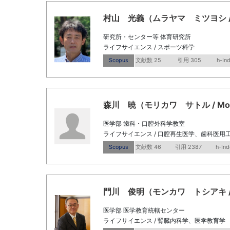
村山 光義（ムラヤマ ミツヨシ / Mura
研究所・センター等 体育研究所
ライフサイエンス / スポーツ科学
Scopus
文献数 25
引用 305
h-In
森川 暁（モリカワ サトル / Morika
医学部 歯科・口腔外科学教室
ライフサイエンス / 口腔再生医学、歯科医用
Scopus
文献数 46
引用 2387
h-Ind
門川 俊明（モンカワ トシアキ / Monk
医学部 医学教育統轄センター
ライフサイエンス / 腎臓内科学、医学教育学