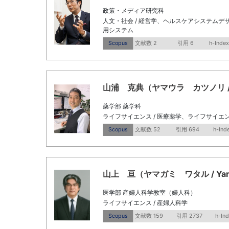
政策・メディア研究科
人文・社会 / 経営学、ヘルスケアシステムデザ
用システム
Scopus
文献数 2
引用 6
h-Index
山浦 克典（ヤマウラ カツノリ / YAM
薬学部 薬学科
ライフサイエンス / 医療薬学、ライフサイエン
Scopus
文献数 52
引用 694
h-Ind
山上 亘（ヤマガミ ワタル / Yamaga
医学部 産婦人科学教室（婦人科）
ライフサイエンス / 産婦人科学
Scopus
文献数 159
引用 2737
h-In