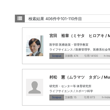
検索結果
406件中101-110件目
宮田 裕章（ミヤタ ヒロアキ / Miyata
医学部 医療政策・管理学教室
ライフサイエンス / 医療管理学、医療系社会
Scopus
文献数 474
引用 14100
h-In
村松 憲（ムラマツ タダシ / Murama
研究所・センター等 体育研究所
ライフサイエンス / スポーツ科学
Scopus
文献数 15
引用 873
h-Inde