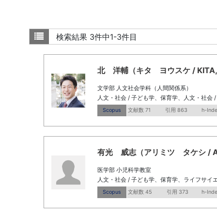
検索結果
3件中1-3件目
北 洋輔（キタ ヨウスケ / KITA, Y
文学部 人文社会学科（人間関係系）
人文・社会 / 子ども学、保育学、人文・社会 
Scopus
文献数 71
引用 863
h-Inde
有光 威志（アリミツ タケシ / Arimi
医学部 小児科学教室
人文・社会 / 子ども学、保育学、ライフサイエ
Scopus
文献数 45
引用 373
h-Ind