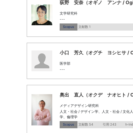
荻野 安奈（オギノ アンナ / Ogino
文学研究科
---
Scopus
文献数 1
小口 芳久（オグチ ヨシヒサ / Oguch
医学部
---
奥出 直人（オクデ ナオヒト / Okud
メディアデザイン研究科
人文・社会 / デザイン学、人文・社会 / 文化
学、倫理学
Scopus
文献数 54
引用 243
h-In