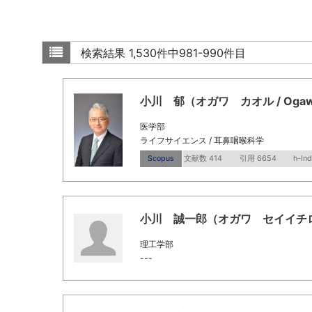
検索結果
1,530件中981-990件目
小川 郁（オガワ カオル / Ogawa,
医学部
ライフサイエンス / 耳鼻咽喉科学
Scopus
文献数 414
引用 6654
h-In
小川 誠一郎（オガワ セイイチロウ / O
理工学部
---