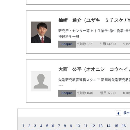
柚崎 通介（ユザキ ミチスケ / Yuza
研究所・センター等 ヒト生物学-微生物叢-
神経科学一般
Scopus
文献数 186
引用 14310
h-In
大西 公平（オオニシ コウヘイ / Ohn
先端研究教育連携スクエア 新川崎先端研究教
---
Scopus
文献数 849
引用 17275
h-In
前
1
2
3
4
5
6
7
8
9
10
11
12
13
14
15
16