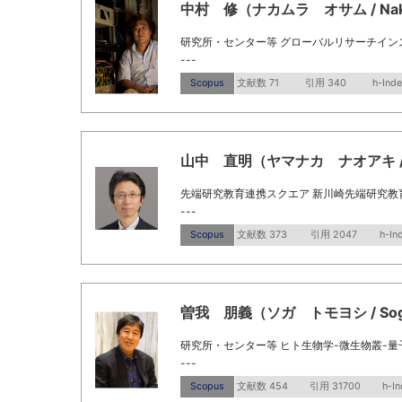
中村 修（ナカムラ オサム / Naka
研究所・センター等 グローバルリサーチイン
---
Scopus
文献数 71
引用 340
h-Inde
山中 直明（ヤマナカ ナオアキ / Ya
先端研究教育連携スクエア 新川崎先端研究教
---
Scopus
文献数 373
引用 2047
h-In
曽我 朋義（ソガ トモヨシ / Soga,
研究所・センター等 ヒト生物学-微生物叢-
---
Scopus
文献数 454
引用 31700
h-In