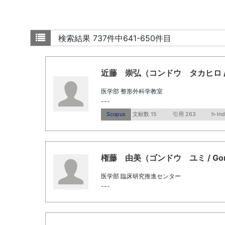
検索結果
737件中641-650件目
近藤 崇弘（コンドウ タカヒロ / Kon
医学部 整形外科学教室
---
Scopus
文献数 15
引用 263
h-In
権藤 由美（ゴンドウ ユミ / Gond
医学部 臨床研究推進センター
---