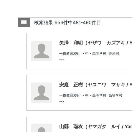
検索結果
656件中481-490件目
矢澤 和明（ヤザワ カズアキ / Yazaw
一貫教育校(小・中・高等学校) 普通部
---
安庭 正樹（ヤスニワ マサキ / Yasun
一貫教育校(小・中・高等学校) 高等学校
---
山縣 瑠衣（ヤマガタ ルイ / Yamaga