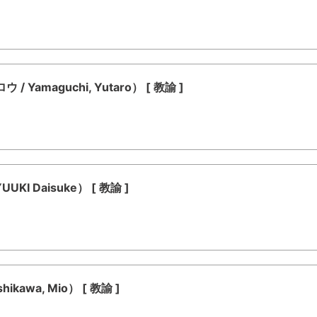
amaguchi, Yutaro） [ 教諭 ]
I Daisuke） [ 教諭 ]
awa, Mio） [ 教諭 ]