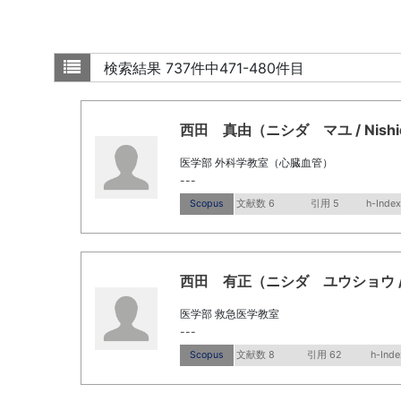
検索結果
737件中471-480件目
西田 真由（ニシダ マユ / Nishid
医学部 外科学教室（心臓血管）
---
Scopus
文献数 6
引用 5
h-Index
西田 有正（ニシダ ユウショウ / Nis
医学部 救急医学教室
---
Scopus
文献数 8
引用 62
h-Inde