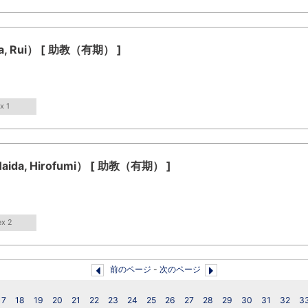
 Rui） [ 助教（有期） ]
x 1
a, Hirofumi） [ 助教（有期） ]
ex 2
前のページ
-
次のページ
17
18
19
20
21
22
23
24
25
26
27
28
29
30
31
32
3