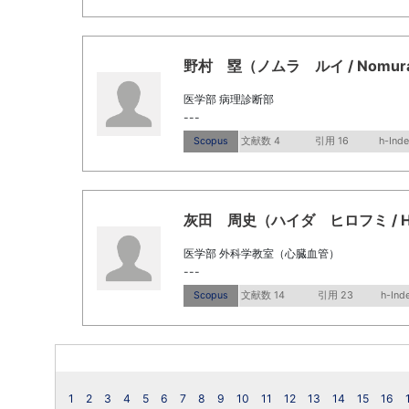
野村 塁（ノムラ ルイ / Nomura,
医学部 病理診断部
---
Scopus
文献数 4
引用 16
h-Inde
灰田 周史（ハイダ ヒロフミ / Haid
医学部 外科学教室（心臓血管）
---
Scopus
文献数 14
引用 23
h-Ind
1
2
3
4
5
6
7
8
9
10
11
12
13
14
15
16