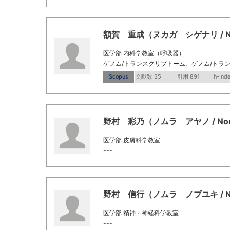
額賀 重成（ヌカガ シゲナリ / Nuka
医学部 内科学教室（呼吸器）
ゲノム/トランスクリプトーム、ゲノム/トラ
Scopus
文献数 35
引用 891
h-Ind
野村 彩乃（ノムラ アヤノ / Nomur
医学部 皮膚科学教室
---
野村 信行（ノムラ ノブユキ / Nomu
医学部 精神・神経科学教室
---