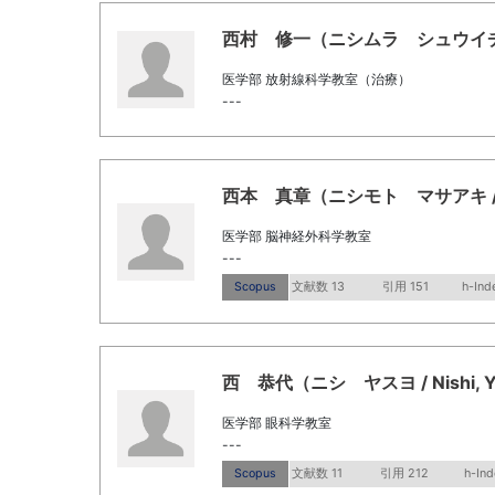
西村 修一（ニシムラ シュウイチ / Ni
医学部 放射線科学教室（治療）
---
西本 真章（ニシモト マサアキ / Nis
医学部 脳神経外科学教室
---
Scopus
文献数 13
引用 151
h-Ind
西 恭代（ニシ ヤスヨ / Nishi, Y
医学部 眼科学教室
---
Scopus
文献数 11
引用 212
h-Ind