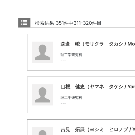
検索結果
351件中311-320件目
森倉 峻（モリクラ タカシ / Morik
理工学研究科
---
山根 健史（ヤマネ タケシ / Yaman
理工学研究科
---
吉見 拓展（ヨシミ ヒロノブ / Yosh