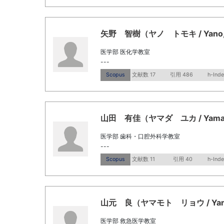
矢野 智樹（ヤノ トモキ / Yano, 
医学部 医化学教室
---
Scopus
文献数 17
引用 486
h-Inde
山田 有佳（ヤマダ ユカ / Yamad
医学部 歯科・口腔外科学教室
---
Scopus
文献数 11
引用 40
h-Inde
山元 良（ヤマモト リョウ / Yama
医学部 救急医学教室