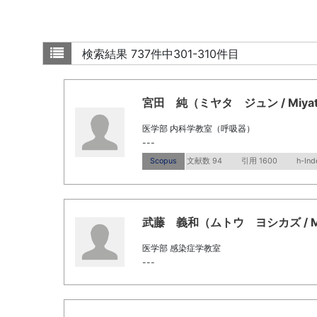
検索結果
737件中301-310件目
宮田 純（ミヤタ ジュン / Miyata
医学部 内科学教室（呼吸器）
---
Scopus
文献数 94
引用 1600
h-Ind
武藤 義和（ムトウ ヨシカズ / Muto
医学部 感染症学教室
---