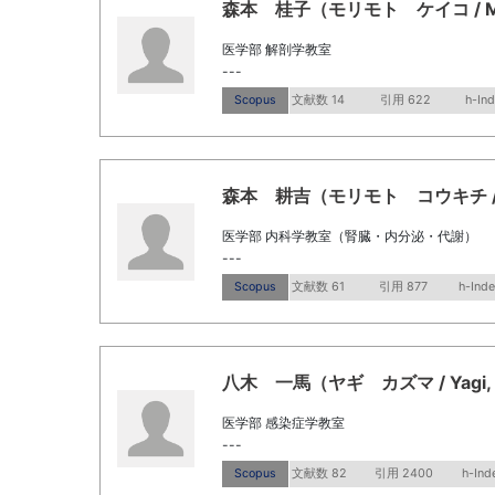
森本 桂子（モリモト ケイコ / Mori
医学部 解剖学教室
---
Scopus
文献数 14
引用 622
h-In
森本 耕吉（モリモト コウキチ / MO
医学部 内科学教室（腎臓・内分泌・代謝）
---
Scopus
文献数 61
引用 877
h-Inde
八木 一馬（ヤギ カズマ / Yagi, 
医学部 感染症学教室
---
Scopus
文献数 82
引用 2400
h-Ind