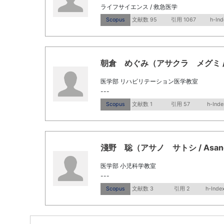
ライフサイエンス / 救急医学
Scopus
文献数 95
引用 1067
h-Ind
朝倉 めぐみ（アサクラ メグミ / Asa
医学部 リハビリテーション医学教室
---
Scopus
文献数 1
引用 57
h-Inde
淺野 聡（アサノ サトシ / Asano, 
医学部 小児科学教室
---
Scopus
文献数 3
引用 2
h-Index