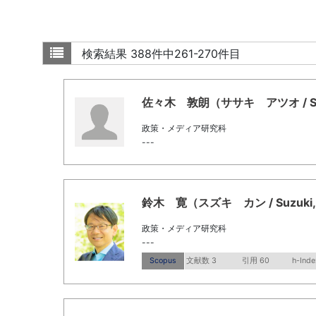
検索結果
388件中261-270件目
佐々木 敦朗（ササキ アツオ / SAS
政策・メディア研究科
---
鈴木 寛（スズキ カン / Suzuki,
政策・メディア研究科
---
Scopus
文献数 3
引用 60
h-Inde