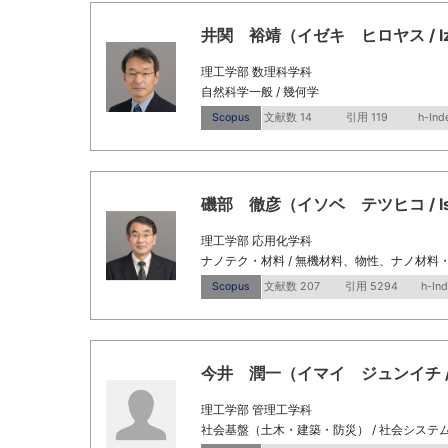
井関 裕靖（イゼキ ヒロヤス / Izeki,
理工学部 数理科学科
自然科学一般 / 幾何学
Scopus
文献数 14
引用 119
h-Ind
磯部 徹彦（イソベ テツヒコ / Isobe
理工学部 応用化学科
ナノテク・材料 / 無機材料、物性、ナノ材料
Scopus
文献数 207
引用 5294
h-In
今井 潤一（イマイ ジュンイチ / Imai
理工学部 管理工学科
社会基盤（土木・建築・防災） / 社会システ