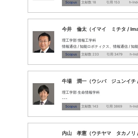
Scopus
文献数 18
引用 153
h-Ind
今井 倫太（イマイ ミチタ / Imai, M
理工学部 情報工学科
情報通信 / 知能ロボティクス、情報通信 / 知
Scopus
文献数 233
引用 3479
h-In
牛場 潤一（ウシバ ジュンイチ / Ushi
理工学部 生命情報学科
---
Scopus
文献数 143
引用 3869
h-In
内山 孝憲（ウチヤマ タカノリ / Uchi