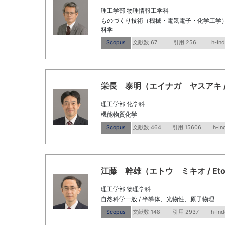
理工学部 物理情報工学科
ものづくり技術（機械・電気電子・化学工学） /
料学
Scopus
文献数 67
引用 256
h-In
栄長 泰明（エイナガ ヤスアキ / Eina
理工学部 化学科
機能物質化学
Scopus
文献数 464
引用 15606
h-In
江藤 幹雄（エトウ ミキオ / Eto, M
理工学部 物理学科
自然科学一般 / 半導体、光物性、原子物理
Scopus
文献数 148
引用 2937
h-Ind