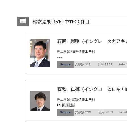
検索結果
351件中11-20件目
石榑 崇明（イシグレ タカアキ / Ishig
理工学部 物理情報工学科
---
Scopus
文献数 318
引用 3307
h-Ind
石黒 仁揮（イシクロ ヒロキ / Ishiku
理工学部 電気情報工学科
LSI回路設計
Scopus
文献数 238
引用 3651
h-In