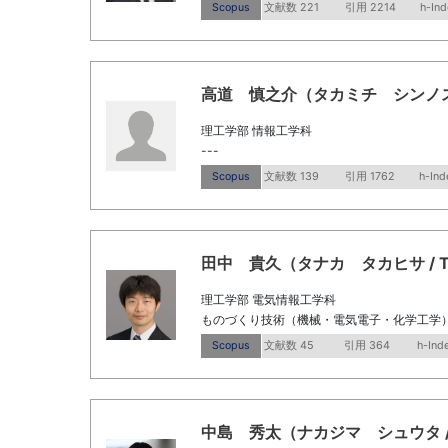
Scopus
文献数 221
引用 2214
h-Ind
高道 慎之介（タカミチ シンノスケ / Ta
理工学部 情報工学科
---
Scopus
文献数 139
引用 1762
h-Ind
田中 貴久（タナカ タカヒサ / Tanak
理工学部 電気情報工学科
ものづくり技術（機械・電気電子・化学工学） 
Scopus
文献数 45
引用 364
h-Ind
中島 秀太（ナカジマ シュウタ / Naka