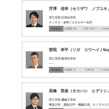
芹澤 信幸（セリザワ ノブユキ / Seri
理工学部 応用化学科
ナノテク・材料 / エネルギー化学
Scopus
文献数 58
引用 1401
h-Ind
曽我 幸平（ソガ コウヘイ / Soga 
理工学部 数理科学科
---
Scopus
文献数 21
引用 85
h-Ind
高橋 英俊（タカハシ ヒデトシ / Taka
理工学部 機械工学科
構造力学、運動力学・機械計測、ナノマイク