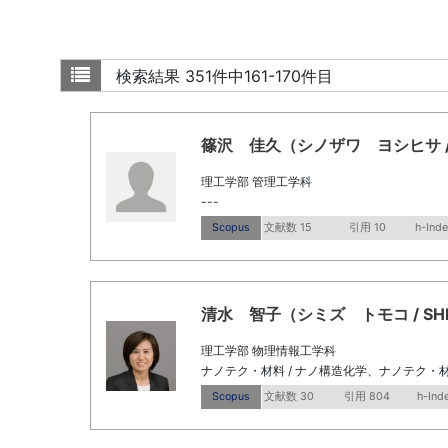
検索結果
351件中161-170件目
篠沢 佳久（シノザワ ヨシヒサ / Shin
理工学部 管理工学科
---
Scopus
文献数 15
引用 10
h-Inde
清水 智子（シミズ トモコ / SHIMI
理工学部 物理情報工学科
ナノテク・材料 / ナノ構造化学、ナノテク・材
Scopus
文献数 30
引用 804
h-Ind