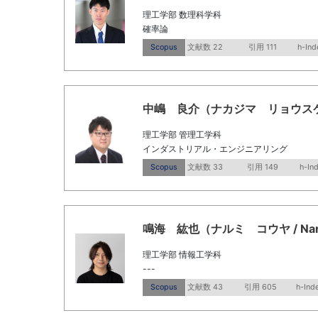
理工学部 数理科学科
確率論
Scopus
文献数 22
引用 111
h-Ind
中嶋 良介（ナカジマ リョウスケ / Na
理工学部 管理工学科
インダストリアル・エンジニアリング
Scopus
文献数 33
引用 149
h-In
鳴海 紘也（ナルミ コウヤ / Narumi
理工学部 情報工学科
---
Scopus
文献数 43
引用 605
h-Ind