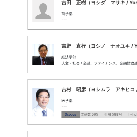
吉田 正樹（ヨシダ マサキ / Yoshid
商学部
---
吉野 直行（ヨシノ ナオユキ / YOSH
経済学部
人文・社会 / 金融、ファイナンス、金融財政
吉村 昭彦（ヨシムラ アキヒコ / Yosh
医学部
---
Scopus
文献数 565
引用 58874
h-Ind