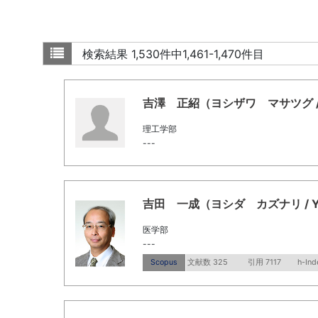
検索結果
1,530件中1,461-1,470件目
吉澤 正紹（ヨシザワ マサツグ / Yos
理工学部
---
吉田 一成（ヨシダ カズナリ / Yoshi
医学部
---
Scopus
文献数 325
引用 7117
h-Ind