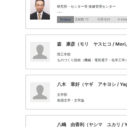
研究所・センター等 保健管理センター
---
Scopus
文献数 72
引用 820
h-Ind
森 康彦（モリ ヤスヒコ / Mori, Y
理工学部
ものづくり技術（機械・電気電子・化学工学） 
八木 章好（ヤギ アキヨシ / Yagi, 
文学部
各国文学・文学論
八嶋 由香利（ヤシマ ユカリ / Yashi