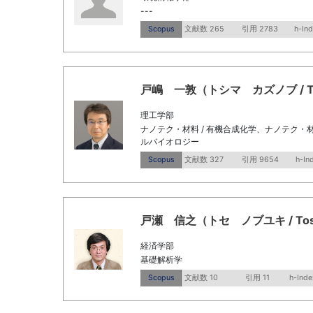
---
Scopus
文献数 265
引用 2783
h-In
戸嶋 一敦（トシマ カズノブ / Tosh
理工学部
ナノテク・材料 / 有機合成化学、ナノテク・材
ルバイオロジー
Scopus
文献数 327
引用 9654
h-In
戸瀬 信之（トセ ノブユキ / Tose, 
経済学部
基礎解析学
Scopus
文献数 10
引用 11
h-Inde