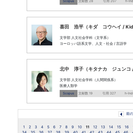
Scopus
文献数 28
引用 207
h-In
喜田 浩平（キダ コウヘイ / Kida, 
文学部 人文社会学科（文学系）
ヨーロッパ語系文学、人文・社会 / 言語学
北中 淳子（キタナカ ジュンコ / Kita
文学部 人文社会学科（人間関係系）
医療人類学
Scopus
文献数 19
引用 327
h-Ind
前
1
2
3
4
5
6
7
8
9
10
11
12
13
14
15
16
34
35
36
37
38
39
40
41
42
43
44
45
46