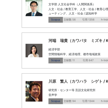
文学部 人文社会学科（人間関係系）
人文・社会 / 教育工学、人文・社会 / 教育
ューティング、人文・社会 / 認知科学
Scopus
文献数 56
引用 1356
h-Ind
河端 瑞貴（カワバタ ミズキ / Kawab
経済学部
空間情報科学、経済地理、都市地域政策
Scopus
文献数 11
引用 647
h-Ind
川原 繁人（カワハラ シゲト / Kawah
研究所・センター等 言語文化研究所
音声学
Scopus
文献数 94
引用 1344
h-Ind