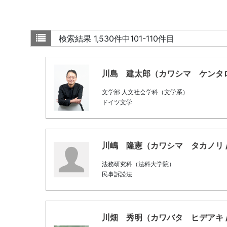
検索結果
1,530件中101-110件目
川島 建太郎（カワシマ ケンタロウ / K
文学部 人文社会学科（文学系）
ドイツ文学
川嶋 隆憲（カワシマ タカノリ / Kawa
法務研究科（法科大学院）
民事訴訟法
川畑 秀明（カワバタ ヒデアキ / Kawa