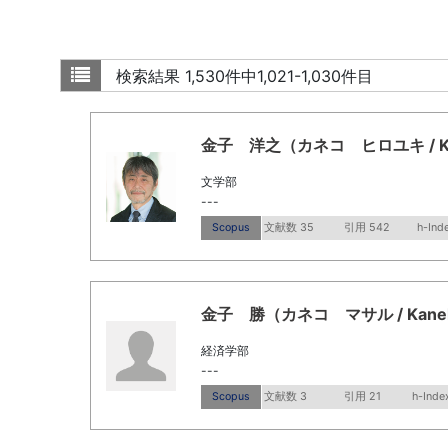
検索結果
1,530件中1,021-1,030件目
金子 洋之（カネコ ヒロユキ / Kanek
文学部
---
Scopus
文献数 35
引用 542
h-Ind
金子 勝（カネコ マサル / Kaneko
経済学部
---
Scopus
文献数 3
引用 21
h-Inde