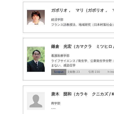
ガボリオ， マリ（ガボリオ， マリ / G
経済学部
フランス語教授法、地域研究（日本村落社会
鎌倉 光宏（カマクラ ミツヒロ / Kama
看護医療学部
ライフサイエンス / 衛生学、公衆衛生学分野
まない、感染症学
Scopus
文献数 23
引用 230
h-In
唐木 圀和（カラキ クニカズ / Karak
商学部
---