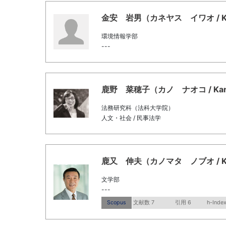
金安 岩男（カネヤス イワオ / Kane
環境情報学部
---
鹿野 菜穂子（カノ ナオコ / Kano,
法務研究科（法科大学院）
人文・社会 / 民事法学
鹿又 伸夫（カノマタ ノブオ / Kano
文学部
---
Scopus
文献数 7
引用 6
h-Index